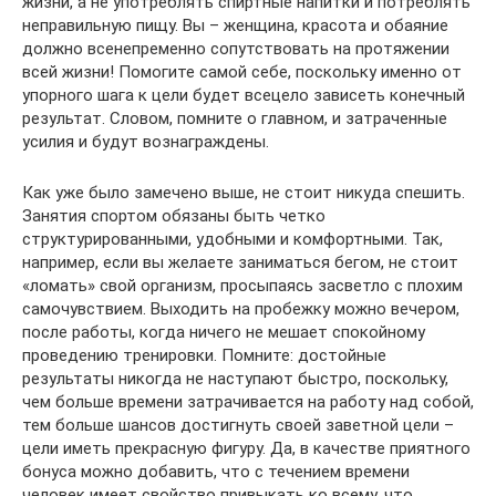
жизни, а не употреблять спиртные напитки и потреблять
неправильную пищу. Вы – женщина, красота и обаяние
должно всенепременно сопутствовать на протяжении
всей жизни! Помогите самой себе, поскольку именно от
упорного шага к цели будет всецело зависеть конечный
результат. Словом, помните о главном, и затраченные
усилия и будут вознаграждены.
Как уже было замечено выше, не стоит никуда спешить.
Занятия спортом обязаны быть четко
структурированными, удобными и комфортными. Так,
например, если вы желаете заниматься бегом, не стоит
«ломать» свой организм, просыпаясь засветло с плохим
самочувствием. Выходить на пробежку можно вечером,
после работы, когда ничего не мешает спокойному
проведению тренировки. Помните: достойные
результаты никогда не наступают быстро, поскольку,
чем больше времени затрачивается на работу над собой,
тем больше шансов достигнуть своей заветной цели –
цели иметь прекрасную фигуру. Да, в качестве приятного
бонуса можно добавить, что с течением времени
человек имеет свойство привыкать ко всему, что