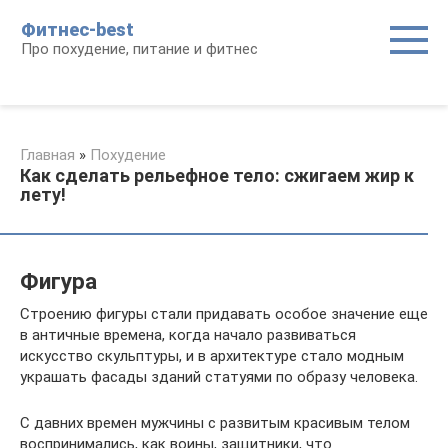
Перейти
Фитнес-best
к
Про похудение, питание и фитнес
контенту
Главная
»
Похудение
Как сделать рельефное тело: сжигаем жир к
лету!
Фигура
Строению фигуры стали придавать особое значение еще
в античные времена, когда начало развиваться
искусство скульптуры, и в архитектуре стало модным
украшать фасады зданий статуями по образу человека.
С давних времен мужчины с развитым красивым телом
воспринимались, как воины, защитники, что