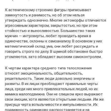
К астеническому строению фигуры приписывают
замкнутость и ранимость, но об этом нельзя
утверждать однозначно. Многие эктоморфы отличаются
агрессивным характером, закрытостью, но при этом
стойкостью и выносливостью. Большинство таких
мужчин — интроверты, любят проводить время в
одиночестве, склонны к самоанализу. В основном у них
математический склад ума, они любят рассуждать и
говорить строго по делу. В шумной обстановке быстро
утомляются, зато обладают высоким самоконтролем.
К чертам характера среднего типа телосложения
относят эмоциональность, общительность,
решительность. Такие люди довольно энергичны и
развиты. В их лицах преобладают правильные черты
лица, среди них много привлекательных людей, но их
мимика малоподвижна. Они не слишком ярко выражают
свои эмоции, хотя являются открытыми людьми. Им же
присуща черта вспыльчивости и импульсивности. Их
подвижность одинаково распространяется и на