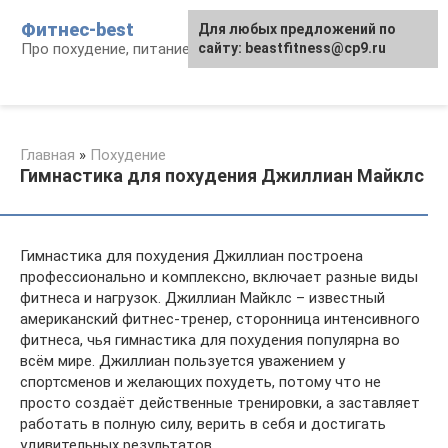
Перейти
Фитнес-best
Для любых предложений по
к
Про похудение, питание и фитнес
сайту: beastfitness@cp9.ru
контенту
Главная
»
Похудение
Гимнастика для похудения Джиллиан Майклс
Гимнастика для похудения Джиллиан построена
профессионально и комплексно, включает разные виды
фитнеса и нагрузок. Джиллиан Майклс – известный
американский фитнес-тренер, сторонница интенсивного
фитнеса, чья гимнастика для похудения популярна во
всём мире. Джиллиан пользуется уважением у
спортсменов и желающих похудеть, потому что не
просто создаёт действенные тренировки, а заставляет
работать в полную силу, верить в себя и достигать
удивительных результатов.