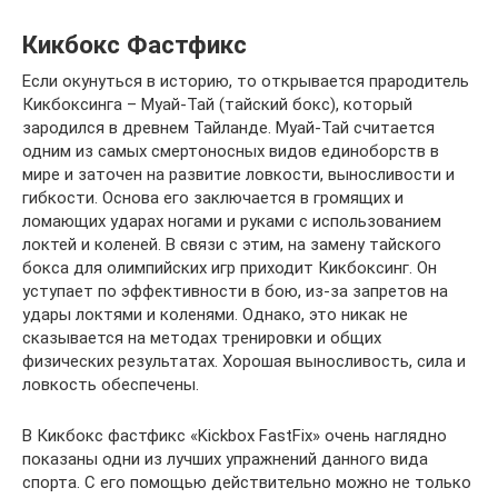
Кикбокс Фастфикс
Если окунуться в историю, то открывается прародитель
Кикбоксинга – Муай-Тай (тайский бокс), который
зародился в древнем Тайланде. Муай-Тай считается
одним из самых смертоносных видов единоборств в
мире и заточен на развитие ловкости, выносливости и
гибкости. Основа его заключается в громящих и
ломающих ударах ногами и руками с использованием
локтей и коленей. В связи с этим, на замену тайского
бокса для олимпийских игр приходит Кикбоксинг. Он
уступает по эффективности в бою, из-за запретов на
удары локтями и коленями. Однако, это никак не
сказывается на методах тренировки и общих
физических результатах. Хорошая выносливость, сила и
ловкость обеспечены.
В Кикбокс фастфикс «Kickbox FastFix» очень наглядно
показаны одни из лучших упражнений данного вида
спорта. С его помощью действительно можно не только