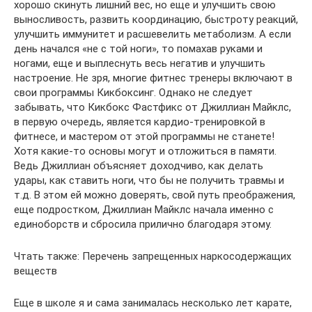
хорошо скинуть лишний вес, но еще и улучшить свою
выносливость, развить координацию, быстроту реакций,
улучшить иммунитет и расшевелить метаболизм. А если
день начался «не с той ноги», то помахав руками и
ногами, еще и выплеснуть весь негатив и улучшить
настроение. Не зря, многие фитнес тренеры включают в
свои программы Кикбоксинг. Однако не следует
забывать, что Кикбокс Фастфикс от Джиллиан Майклс,
в первую очередь, является кардио-тренировкой в
фитнесе, и мастером от этой программы не станете!
Хотя какие-то основы могут и отложиться в памяти.
Ведь Джиллиан объясняет доходчиво, как делать
удары, как ставить ноги, что бы не получить травмы и
т.д. В этом ей можно доверять, свой путь преображения,
еще подростком, Джиллиан Майклс начала именно с
единоборств и сбросила прилично благодаря этому.
Чтать также: Перечень запрещенных наркосодержащих
веществ
Еще в школе я и сама занималась несколько лет карате,