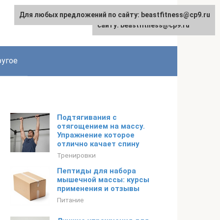
Для любых предложений по сайту: beastfitness@cp9.ru
Для любых предложений по
сайту: beastfitness@cp9.ru
угое
Подтягивания с
отягощением на массу.
Упражнение которое
отлично качает спину
Тренировки
Пептиды для набора
мышечной массы: курсы
применения и отзывы
Питание