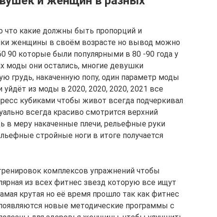
вушек и женщин в разных
о что какие должны быть пропорций и
шки женщины в своём возрасте но вывод можно
0 90 которые были популярными в 80 -90 года у
ах моды они остались, многие девушки
ю грудь, накаченную попу, один параметр моды
и уйдёт из моды в 2020, 2020, 2020, 2021 все
пресс кубиками чтобы живот всегда подчеркивал
зуально всегда красиво смотрится верхний
дь в меру накаченные плечи, рельефные руки
ельефные стройные ноги в итоге получается
 тренировок комплексов упражнений чтобы
лярная из всех фитнес звезд которую все ищут
амая крутая но её время прошло так как фитнес
появляются новые методические программы с