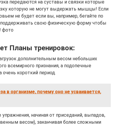
узка передаются на суставы и связки которые
рузку которую не могут выдержать мышцы! Если
вьем не будет если вы, например, бегайте по
бы поддерживать свою физическую форму чтобы
! фото
ует Планы тренировок:
агрузок дополнительным весом небольших
ого всемирного признания, а подопечные
 очень короткий период.
а в организме, почему оно не усваивается,
 упражнения, начиная от приседаний, выпадов,
ственным весом), заканчивая более сложными