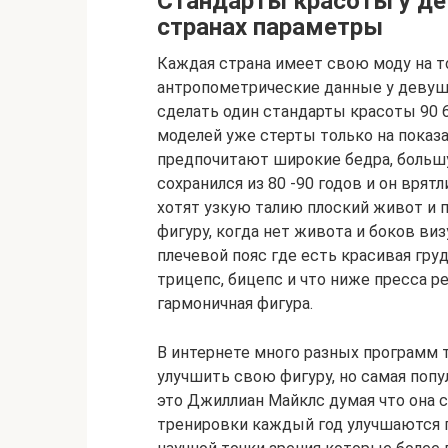
Стандарты красоты у де
странах параметры
Каждая страна имеет свою моду на т
антропометрические данные у деву
сделать один стандарты красоты 90 6
моделей уже стерты только на показ
предпочитают широкие бедра, большу
сохранился из 80 -90 годов и он врятл
хотят узкую талию плоский живот и 
фигуру, когда нет живота и боков ви
плечевой пояс где есть красивая гру
трицепс, бицепс и что ниже пресса р
гармоничная фигура.
В интернете много разных программ
улучшить свою фигуру, но самая попу
это Джиллиан Майклс думая что она с
тренировки каждый год улучшаются 