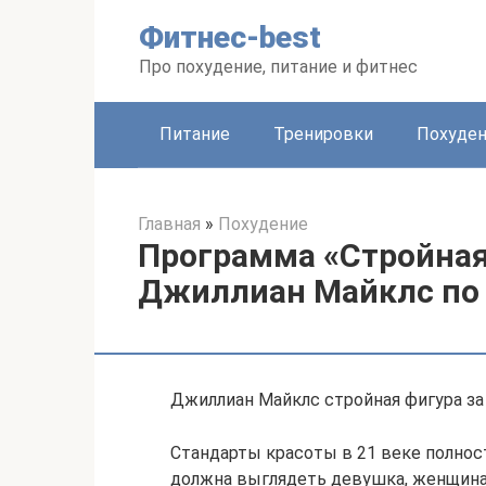
Перейти
Фитнес-best
к
контенту
Про похудение, питание и фитнес
Питание
Тренировки
Похуде
Главная
»
Похудение
Программа «Стройная 
Джиллиан Майклс по
Джиллиан Майклс стройная фигура за 
Стандарты красоты в 21 веке полнос
должна выглядеть девушка, женщина в с