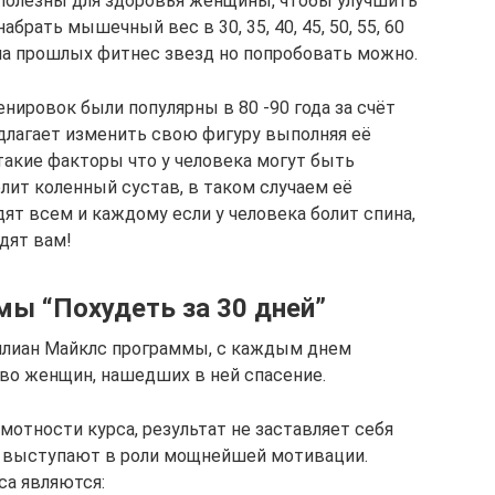
 полезны для здоровья женщины, чтобы улучшить
рать мышечный вес в 30, 35, 40, 45, 50, 55, 60
 на прошлых фитнес звезд но попробовать можно.
нировок были популярны в 80 -90 года за счёт
едлагает изменить свою фигуру выполняя её
акие факторы что у человека могут быть
лит коленный сустав, в таком случаем её
ят всем и каждому если у человека болит спина,
дят вам!
ы “Похудеть за 30 дней”
ллиан Майклс программы, с каждым днем
во женщин, нашедших в ней спасение.
мотности курса, результат не заставляет себя
ц) выступают в роли мощнейшей мотивации.
а являются: