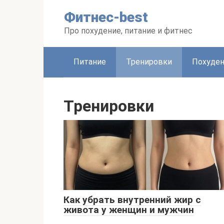
Перейти
Фитнес-best
к
контенту
Про похудение, питание и фитнес
Питание
Тренировки
Похуде
Тренировки
Как убрать внутренний жир с
живота у женщин и мужчин