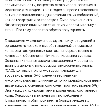
животных. После того как ученые убедились в его
результативности, вещество стало использоваться в
медицине для людей. В 80-х годах в Европе глюкозамин
активно использовался для лечения таких заболеваний,
как остеоартрит и остеоартроз. Было замечено его
благотворное влияние на хрящевую и соединительную
ткань. Поэтому средство обрело популярность.
Глюкозамин — аминомоносахарид, присутствующий в
организме человека и вырабатываемый с помощью
хондроцитов, хрящевых клеток, непосредственно в
хряще для обеспечения функционирования сустава.
Основная и главная задача глюкозамина — создание
длинных цепочек, называемых глюкозаминоглюканы
(GAG), которые нужны суставам и хрящам для
восстановления. GAG, ранее известные как
мукополисахариды, длинные цепочки модифицированных
дисахаридов, основной компонент протеогликанов (PG).
Они, наряду с хондроцитами и коллагеном, составляют
хрящ. Хондроциты используют потребленный
Глюкозамин, чтобы произвести больше хрящевых
компонентов, существует четыре основных типа GAG —