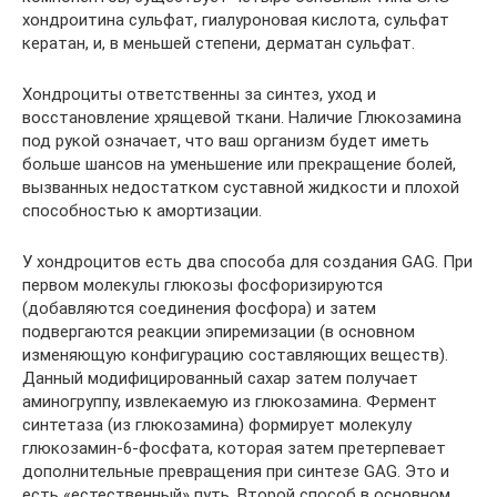
хондроитина сульфат, гиалуроновая кислота, сульфат
кератан, и, в меньшей степени, дерматан сульфат.
Хондроциты ответственны за синтез, уход и
восстановление хрящевой ткани. Наличие Глюкозамина
под рукой означает, что ваш организм будет иметь
больше шансов на уменьшение или прекращение болей,
вызванных недостатком суставной жидкости и плохой
способностью к амортизации.
У хондроцитов есть два способа для создания GAG. При
первом молекулы глюкозы фосфоризируются
(добавляются соединения фосфора) и затем
подвергаются реакции эпиремизации (в основном
изменяющую конфигурацию составляющих веществ).
Данный модифицированный сахар затем получает
аминогруппу, извлекаемую из глюкозамина. Фермент
синтетаза (из глюкозамина) формирует молекулу
глюкозамин-6-фосфата, которая затем претерпевает
дополнительные превращения при синтезе GAG. Это и
есть «естественный» путь. Второй способ в основном