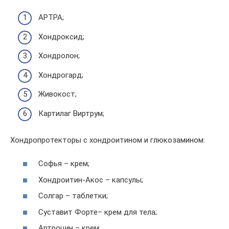
АРТРА;
Хондроксид;
Хондролон;
Хондрогард;
Живокост;
Картилаг Виртрум;
Хондропротекторы с хондроитином и глюкозамином:
Софья – крем;
Хондроитин-Акос – капсулы;
Солгар – таблетки;
Суставит Форте– крем для тела;
Артроцин – крем;