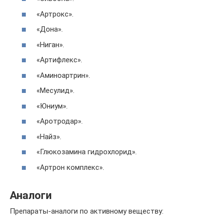
«Артрокс».
«Дона».
«Ниган».
«Артифлекс».
«Аминоартрин».
«Месулид».
«Юниум».
«Аротродар».
«Найз».
«Глюкозамина гидрохлорид».
«Артрон комплекс».
Аналоги
Препараты-аналоги по активному веществу: