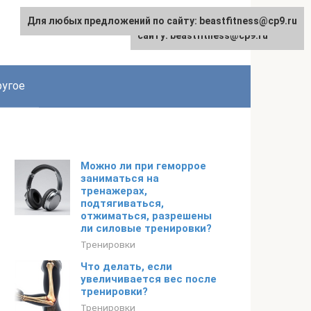
Для любых предложений по сайту: beastfitness@cp9.ru
Для любых предложений по
сайту: beastfitness@cp9.ru
угое
Можно ли при геморрое
заниматься на
тренажерах,
подтягиваться,
отжиматься, разрешены
ли силовые тренировки?
Тренировки
Что делать, если
увеличивается вес после
тренировки?
Тренировки