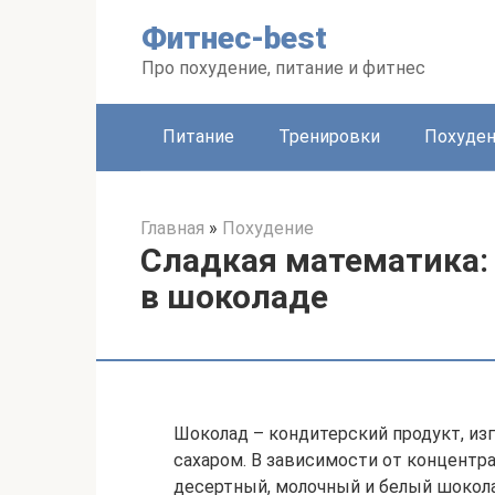
Перейти
Фитнес-best
к
контенту
Про похудение, питание и фитнес
Питание
Тренировки
Похуде
Главная
»
Похудение
Сладкая математика:
в шоколаде
Шоколад – кондитерский продукт, из
сахаром. В зависимости от концентр
десертный, молочный и белый шокол