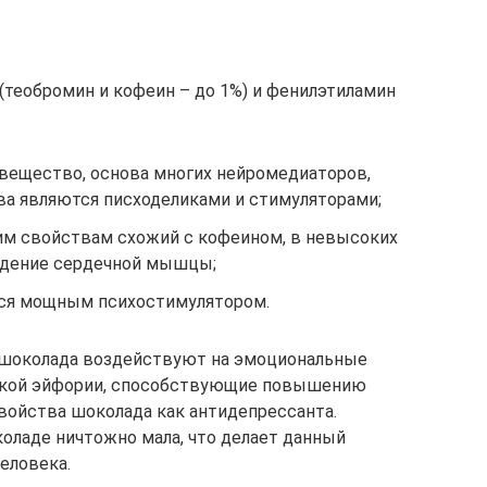
теобромин и кофеин – до 1%) и фенилэтиламин
вещество, основа многих нейромедиаторов,
а являются писходеликами и стимуляторами;
оим свойствам схожий с кофеином, в невысоких
ждение сердечной мышцы;
йся мощным психостимулятором.
 шоколада воздействуют на эмоциональные
екой эйфории, способствующие повышению
войства шоколада как антидепрессанта.
оладе ничтожно мала, что делает данный
еловека.