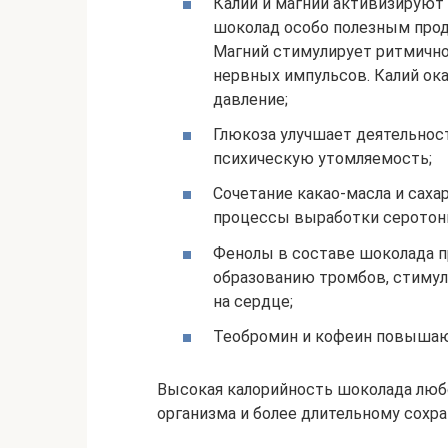
Калий и магний активизируют
шоколад особо полезным прод
Магний стимулирует ритмично
нервных импульсов. Калий ок
давление;
Глюкоза улучшает деятельнос
психическую утомляемость;
Сочетание какао-масла и сах
процессы выработки серотони
Фенолы в составе шоколада 
образованию тромбов, стимул
на сердце;
Теобромин и кофеин повышаю
Высокая калорийность шоколада лю
организма и более длительному сохр