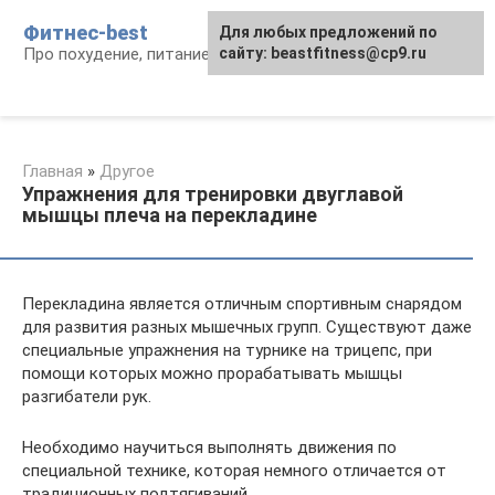
Перейти
Фитнес-best
Для любых предложений по
к
Про похудение, питание и фитнес
сайту: beastfitness@cp9.ru
контенту
Главная
»
Другое
Упражнения для тренировки двуглавой
мышцы плеча на перекладине
Перекладина является отличным спортивным снарядом
для развития разных мышечных групп. Существуют даже
специальные упражнения на турнике на трицепс, при
помощи которых можно прорабатывать мышцы
разгибатели рук.
Необходимо научиться выполнять движения по
специальной технике, которая немного отличается от
традиционных подтягиваний.