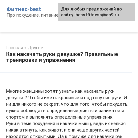
Перейти
Фитнес-best
Для любых предложений по
к
Про похудение, питание и фитнес
сайту: beastfitness@cp9.ru
контенту
Главная
»
Другое
Как накачать руки девушке? Правильные
тренировки и упражнения
Многие женщины хотят узнать как накачать руки
девушке? Чтобы иметь красивые и подтянутые руки. И
ни для никого не секрет, что для того, чтобы похудеть,
нужно соблюдать определенные диеты и заниматься
спортом и выполнять определенные упражнения.
Руки в теме похудения и накачки мышц, ведь их нельзя
никак втянуть, как живот, и они чаще других частей
находятся открытыми. Да к тому же для накачки рук