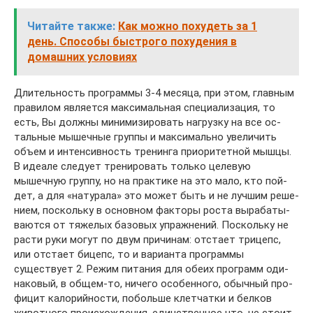
Читайте также:
Как можно похудеть за 1
день. Способы быстрого похудения в
домашних условиях
Длительность программы 3-4 месяца, при этом, главным
правилом является мак­си­маль­ная спе­ци­а­ли­за­ция, то
есть, Вы должны минимизировать нагрузку на все ос­
таль­ные мы­шеч­ные груп­пы и максимально увеличить
объем и ин­тен­сив­ность тре­нин­га при­о­ри­тет­ной мыш­цы.
В идеале следует тренировать только целевую
мышечную груп­пу, но на прак­ти­ке на это ма­ло, кто пой­
дет, а для «натурала» это может быть и не луч­шим ре­ше­
ни­ем, пос­коль­ку в ос­нов­ном фак­то­ры рос­та вы­ра­ба­ты­
ва­ют­ся от тяжелых ба­зо­вых уп­раж­не­ний. Пос­коль­ку не
расти руки могут по двум причинам: отстает три­цепс,
или от­с­та­ет би­цепс, то и варианта программы
существует 2. Режим питания для обе­их прог­рамм оди­
на­ко­вый, в об­щем-то, ни­че­го особенного, обычный про­
фи­цит ка­ло­рий­нос­ти, по­боль­ше клет­чат­ки и белков
животного происхождения, единственное что, не сто­ит