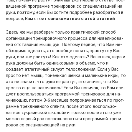
вя­щен­ной программе тренировок со спе­ци­а­ли­за­цией на
ру­ки, по­э­то­му, ес­ли Вы хо­ти­те под­роб­нее разобраться в
вопросе, Вам стоит
оз­на­ко­ми­ть­ся с этой ста­тьей
.
Здесь же мы разберем только практический способ
организации тре­ни­ро­воч­но­го про­цес­са для ни­ве­ли­ро­ва­
ния отставания мышц рук. Поэтому первое, что Вам не­
об­хо­ди­мо сде­лать, это во­об­ще понять, «растут» у Вас
руки, или «не растут»! Как это сде­лать? Ва­ша шея, ик­ра и
ру­ка дол­ж­ны быть одинаковыми в объеме, что и
создает ат­ле­тич­ный си­лу­эт те­ло­сло­же­ния. Ес­ли у Вас
просто нет мышц, тоненькая шейка и ма­лень­кие ик­ры, то
это не зна­чит, что руки не растут, это значит, что Вы
просто ещё не на­ка­ча­лись! Ес­ли Вы но­ви­чок, то Вам сле­
ду­ет вос­поль­зо­вать­ся прог­рам­мой тре­ни­ро­вок для на­
чи­на­ю­щих, по­том 3-6 ме­ся­цев по­п­ро­ка­чи­вать­ся по прог­
рам­ме трех­днев­но­го спли­та, пос­ле это­го вос­поль­зо­
вать­ся «ук­ра­ин­с­кой шко­лой» и толь­ко пос­ле это­го уже
мож­но пер­вый раз вос­поль­зо­вать­ся прог­рам­мой тре­ни­
ро­вок со спе­ци­а­ли­за­цией на ру­ки.