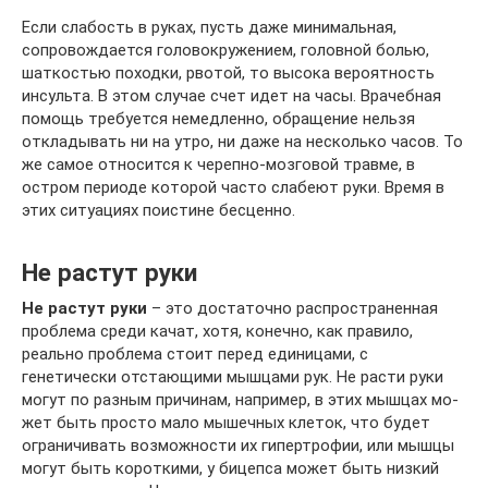
Если слабость в руках, пусть даже минимальная,
сопровождается головокружением, головной болью,
шаткостью походки, рвотой, то высока вероятность
инсульта. В этом случае счет идет на часы. Врачебная
помощь требуется немедленно, обращение нельзя
откладывать ни на утро, ни даже на несколько часов. То
же самое относится к черепно-мозговой травме, в
остром периоде которой часто слабеют руки. Время в
этих ситуациях поистине бесценно.
Не растут руки
Не растут руки
– это достаточно рас­прос­т­ра­нен­ная
проблема среди качат, хо­тя, ко­неч­но, как правило,
реально проблема стоит перед единицами, с
генетически от­с­та­ю­щи­ми мыш­ца­ми рук. Не расти руки
могут по разным причинам, например, в этих мыш­цах мо­
жет быть просто мало мышечных клеток, что будет
ограничивать воз­мож­нос­ти их ги­пер­тро­фии, или мышцы
могут быть короткими, у бицепса может быть низ­кий