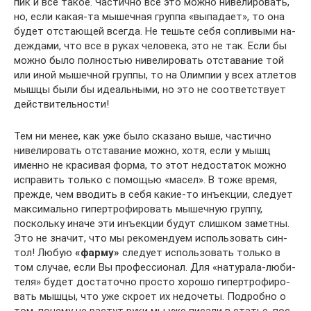
пик и все та­кое. Час­тич­но все это можно нивелировать,
но, если какая-та мы­шеч­ная груп­па «вы­па­да­ет», то она
бу­дет отстающей всегда. Не тешьте себя соп­ли­вы­ми на­
деж­да­ми, что все в ру­ках че­ло­ве­ка, это не так. Если бы
можно бы­ло пол­нос­тью ни­ве­ли­ро­вать от­с­та­ва­ние той
или иной мышечной группы, то на Олимпии у всех ат­ле­тов
мыш­цы бы­ли бы иде­аль­ны­ми, но это не со­от­вет­с­т­ву­ет
дей­с­т­ви­тель­нос­ти!
Тем ни менее, как уже было сказано выше, частично
нивелировать отставание мож­но, хо­тя, ес­ли у мышц
именно не красивая форма, то этот недостаток можно
исправить толь­ко с по­мо­щью «ма­сел». В тоже время,
прежде, чем вводить в себя какие-то инъ­ек­ции, сле­ду­ет
мак­си­маль­но ги­пер­тро­фи­ро­вать мышечную группу,
поскольку иначе эти инъ­ек­ции бу­дут слиш­ком за­мет­ны.
Это не значит, что мы рекомендуем ис­поль­зо­вать син­
тол! Лю­бую
«
фар­му
»
сле­ду­ет ис­поль­зо­вать только в
том случае, если Вы про­фес­си­о­нал. Для «на­ту­ра­ла-лю­би­
те­ля» будет достаточно просто хорошо ги­пер­тро­фи­ро­
вать мыш­цы, что уже скро­ет их недочеты. Подробно о
том, почему не рас­тут ру­ки мы уже пи­са­ли в ста­тье, пос­