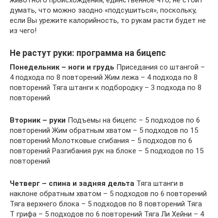
ду­мать, что мож­но за­од­но «подсушиться», поскольку,
если Вы урежите ка­ло­рий­ность, то ру­кам рас­ти бу­дет не
из че­го!
Не растут руки: программа на бицепс
Понедельник – ноги и грудь
Приседания со штангой –
4 подхода по 8 повторений Жим лежа – 4 подхода по 8
повторений Тяга штанги к подбородку – 3 подхода по 8
повторений
Вторник – руки
Подъемы на бицепс – 5 подходов по 6
повторений Жим обратным хватом – 5 подходов по 15
повторений Молотковые сгибания – 5 подходов по 6
повторений Разгибания рук на блоке – 5 подходов по 15
повторений
Четверг – спина и задняя дельта
Тяга штанги в
наклоне обратным хватом – 5 подходов по 6 повторений
Тяга верхнего блока – 5 подходов по 8 повторений Тяга
Т грифа – 5 подходов по 6 повторений Тяга Ли Хейни – 4