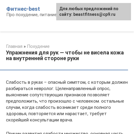
Перейти
Фитнес-best
Для любых предложений по
к
Про похудение, питание и фитнес
сайту: beastfitness@cp9.ru
контенту
Главная
»
Похудение
Упражнения для рук — чтобы не висела кожа
на внутренней стороне руки
Слабость в руках – опасный симптом, с которым должен
разбираться невролог. Целенаправленный опрос,
выяснение сопутствующих признаков позволяет
предположить, что произошло с человеком. остальные
случаи, когда слабость возникает среди полного
здоровья, повторяется или нарастает, требует
скорейшей консультации врача.
Причин развития слабости множество, основная часть