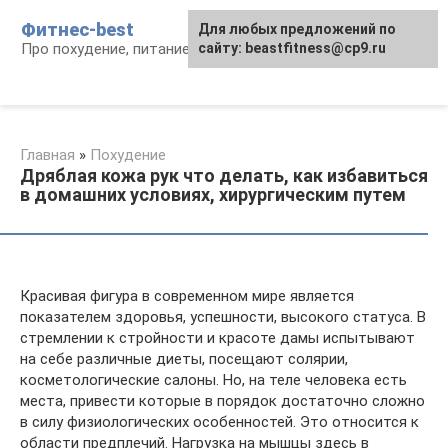
Перейти
Фитнес-best
Для любых предложений по
к
Про похудение, питание и фитнес
сайту: beastfitness@cp9.ru
контенту
Главная
»
Похудение
Дряблая кожа рук что делать, как избавиться
в домашних условиях, хирургическим путем
Красивая фигура в современном мире является
показателем здоровья, успешности, высокого статуса. В
стремлении к стройности и красоте дамы испытывают
на себе различные диеты, посещают солярии,
косметологические салоны. Но, на теле человека есть
места, привести которые в порядок достаточно сложно
в силу физиологических особенностей. Это относится к
области предплечий. Нагрузка на мышцы здесь в