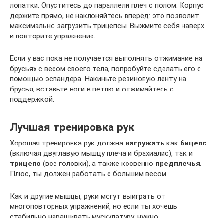
лопатки. Опуститесь до параллели плеч с полом. Корпус
держите прямо, не наклоняйтесь вперёд: это позволит
максимально загрузить трицепсы. Выжмите себя наверх
и повторите упражнение.
Если у вас пока не получается выполнять отжимание на
брусьях с весом своего тела, попробуйте сделать его с
помощью эспандера. Накиньте резиновую ленту на
брусья, вставьте ноги в петлю и отжимайтесь с
поддержкой.
Лучшая тренировка рук
Хорошая тренировка рук должна
нагружать
как
бицепс
(включая двуглавую мышцу плеча и брахиалис), так и
трицепс
(все головки), а также косвенно
предплечья
.
Плюс, ты должен работать с большим весом.
Как и другие мышцы, руки могут выиграть от
многоповторных упражнений, но если ты хочешь
стабильно наращивать мускулатуру, нужно