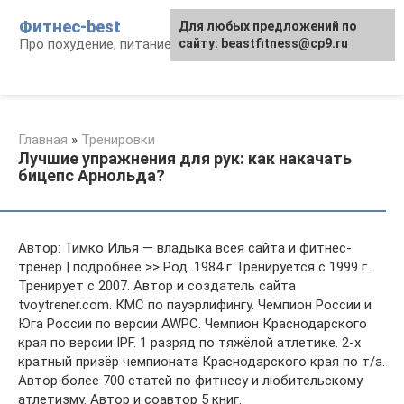
Перейти
Фитнес-best
Для любых предложений по
к
Про похудение, питание и фитнес
сайту: beastfitness@cp9.ru
контенту
Главная
»
Тренировки
Лучшие упражнения для рук: как накачать
бицепс Арнольда?
Автор: Тимко Илья — владыка всея сайта и фитнес-
тренер | подробнее >> Род. 1984 г Тренируется с 1999 г.
Тренирует с 2007. Автор и создатель сайта
tvoytrener.com. КМС по пауэрлифингу. Чемпион России и
Юга России по версии AWPC. Чемпион Краснодарского
края по версии IPF. 1 разряд по тяжёлой атлетике. 2-х
кратный призёр чемпионата Краснодарского края по т/а.
Автор более 700 статей по фитнесу и любительскому
атлетизму. Автор и соавтор 5 книг.