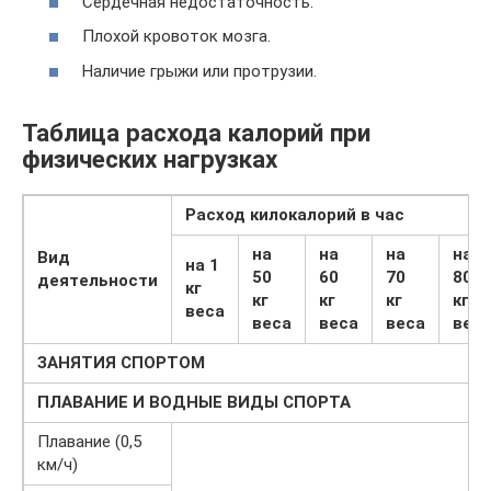
Сердечная недостаточность.
Плохой кровоток мозга.
Наличие грыжи или протрузии.
Таблица расхода калорий при
физических нагрузках
Расход килокалорий в час
на
на
на
на
Вид
на 1
50
60
70
80
деятельности
кг
кг
кг
кг
кг
веса
веса
веса
веса
вес
ЗАНЯТИЯ СПОРТОМ
ПЛАВАНИЕ И ВОДНЫЕ ВИДЫ СПОРТА
Плавание (0,5
км/ч)