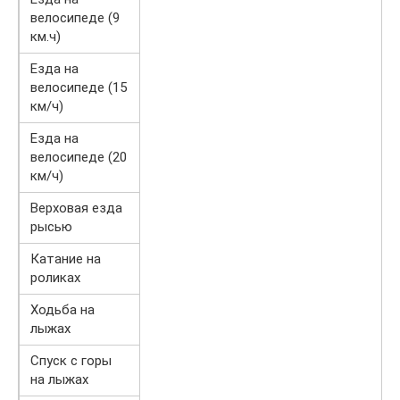
велосипеде (9
км.ч)
Езда на
велосипеде (15
км/ч)
Езда на
велосипеде (20
км/ч)
Верховая езда
рысью
Катание на
роликах
Ходьба на
лыжах
Спуск с горы
на лыжах