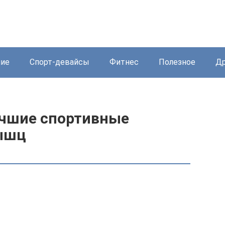
ние
Спорт-девайсы
Фитнес
Полезное
Др
лучшие спортивные
мышц