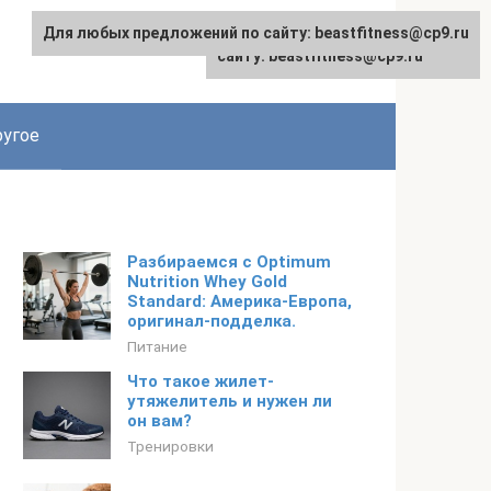
Для любых предложений по сайту: beastfitness@cp9.ru
Для любых предложений по
сайту: beastfitness@cp9.ru
угое
Разбираемся с Optimum
Nutrition Whey Gold
Standard: Америка-Европа,
оригинал-подделка.
Питание
Что такое жилет-
утяжелитель и нужен ли
он вам?
Тренировки