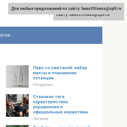
Для любых предложений по сайту: beastfitness@cp9.ru
Для любых предложений по
сайту: beastfitness@cp9.ru
угое
Пиво со сметаной: набор
массы и повышение
потенции
Похудение
Становая тяга:
характеристика
упражнения и
официальные нормативы
Питание