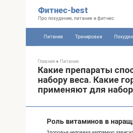
Перейти
Фитнес-best
к
контенту
Про похудение, питание и фитнес
Питание
Тренировки
Похуде
Главная
»
Питание
Какие препараты спо
набору веса. Какие г
применяют для набор
Роль витаминов в наращ
Здоровье человека напрямую зависит