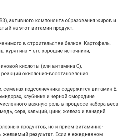
В3), активного компонента образования жиров и
тый на этот витамин продукт;
менимого в строительстве белков. Картофель,
ь, курятина – его хорошие источники;
биновой кислоты (или витамина С),
реакций окисления-восстановления.
х, семенах подсолнечника содержится витамин Е.
омидорах, клубнике и черной смородине
численного важную роль в процессе набора веса
медь, сера, кальций, цинк, железо и ванадий.
олезных продуктов, но и прием витаминно-
 желаемый результат. Если в ежедневном