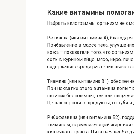
Какие витамины помогаю
Набрать килограммы организм не смо
Ретинола (или витамина А), благодаря
Прибавление в массе тела, улучшение
кожа – показатели того, что органи
есть в курином яйце, мясе, икре, пе
содержанию среди растений является
Тиамина (или витамина В1), обеспеч
При нехватке этого витамина попытки
питания бесполезны, так как пища ус
Цельнозерновые продукты, отруби и
Рибофлавина (или витамина В2), под
тиамином, нормализующий жировой о
кишечного тракта. Питаться необход