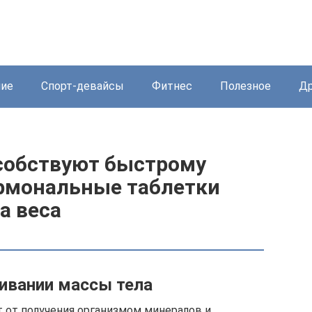
ние
Спорт-девайсы
Фитнес
Полезное
Др
собствуют быстрому
ормональные таблетки
а веса
ивании массы тела
 от получения организмом минералов и