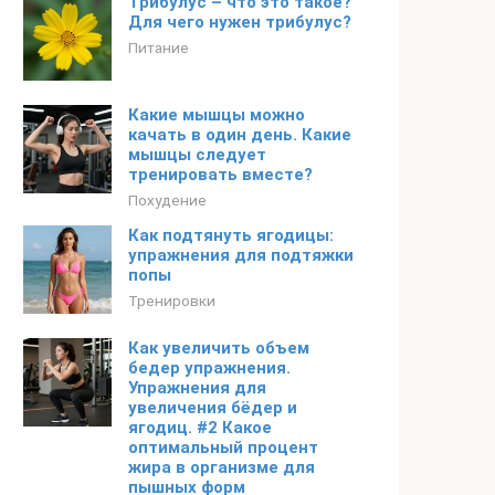
Трибулус – что это такое?
Для чего нужен трибулус?
Питание
Какие мышцы можно
качать в один день. Какие
мышцы следует
тренировать вместе?
Похудение
Как подтянуть ягодицы:
упражнения для подтяжки
попы
Тренировки
Как увеличить объем
бедер упражнения.
Упражнения для
увеличения бёдер и
ягодиц. #2 Какое
оптимальный процент
жира в организме для
пышных форм