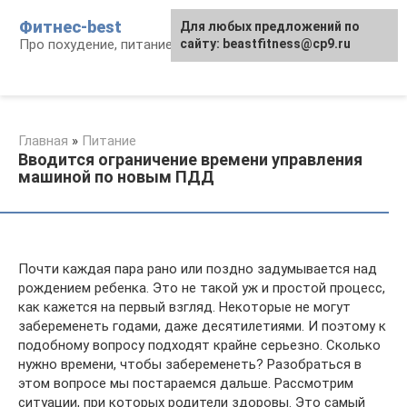
Перейти
Фитнес-best
Для любых предложений по
к
Про похудение, питание и фитнес
сайту: beastfitness@cp9.ru
контенту
Главная
»
Питание
Вводится ограничение времени управления
машиной по новым ПДД
Почти каждая пара рано или поздно задумывается над
рождением ребенка. Это не такой уж и простой процесс,
как кажется на первый взгляд. Некоторые не могут
забеременеть годами, даже десятилетиями. И поэтому к
подобному вопросу подходят крайне серьезно. Сколько
нужно времени, чтобы забеременеть? Разобраться в
этом вопросе мы постараемся дальше. Рассмотрим
ситуации, при которых родители здоровы. Это самый