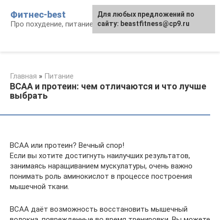
Перейти
Фитнес-best
Для любых предложений по
к
Про похудение, питание и фитнес
сайту: beastfitness@cp9.ru
контенту
Главная
»
Питание
BCAA и протеин: чем отличаются и что лучше
выбрать
BCAA или протеин? Вечный спор!
Если вы хотите достигнуть наилучших результатов,
занимаясь наращиванием мускулатуры, очень важно
понимать роль аминокислот в процессе построения
мышечной ткани.
BCAA даёт возможность восстановить мышечный
волокна, поврежденные во время тренировки. Вы можете