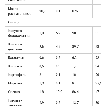
сливочное
Масло
98,9
0,1
876
растительное
Овощи
Капуста
1,8
5,2
90
35
белокочанная
Капуста
2,6
4,7
89,7
28
цветная
Баклажан
0,6
0,2
6,2
92
Кабачок
0,6
0,3
5,9
94
Картофель
2
0,1
18
76
Морковь
1,3
0,1
8
87,6
Свекла
1,8
10,9
86,4
47
Горошек
4,9
0,2
13,7
80
зеленый