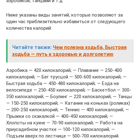
аэробикой, танцами и т.д.
Ниже указаны виды занятий, которые позволяют за
один час приблизительно избавиться от следующего
количества калорий:
Читайте также:
Чем полезна ходьба. Быстрая
ходьба — путь к здоровью и долголетию
Аэробика — 420 килокалорий; — Плавание — 250-400
килокалорий; — Бег трусцой — 500-600 килокалорий; —
Быстрая ходьба — 450-480 килокалорий; — Езда на
велосипеде — 250-450 килокалорий; — Баскетбол — 300-
350 килокалорий; — Боулинг — 220 килокалорий; — Танцы
— 150-250 килокалорий; — Катание на коньках (роликах)
— 200-250 килокалорий; — Теннис — 400 килокалорий; —
Прыжки со скакалкой — 400-450 килокалорий; —
Хлопоты на кухне — 70-90 килокалорий; — Работа на
приусадебном участке — 100-120 килокалорий; —
Подъем вверх по лестнице — 500-700 килокалорий.