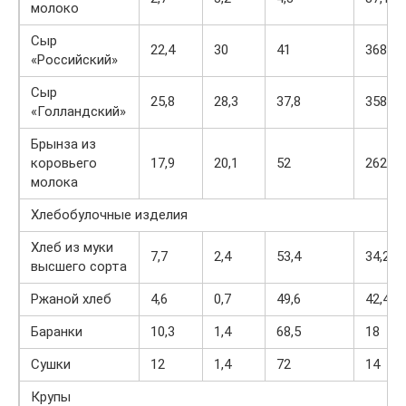
молоко
Сыр
22,4
30
41
368
«Российский»
Сыр
25,8
28,3
37,8
358
«Голландский»
Брынза из
коровьего
17,9
20,1
52
262
молока
Хлебобулочные изделия
Хлеб из муки
7,7
2,4
53,4
34,2
высшего сорта
Ржаной хлеб
4,6
0,7
49,6
42,4
Баранки
10,3
1,4
68,5
18
Сушки
12
1,4
72
14
Крупы