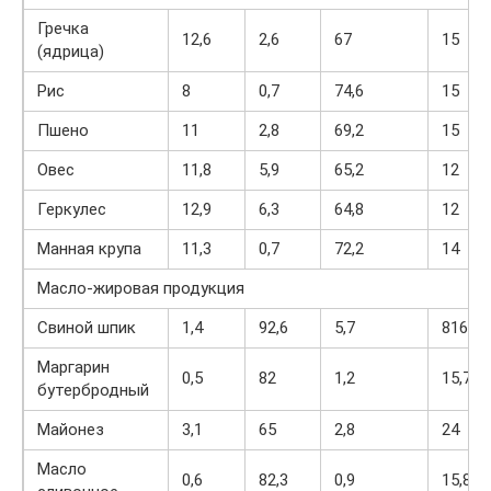
Гречка
12,6
2,6
67
15
(ядрица)
Рис
8
0,7
74,6
15
Пшено
11
2,8
69,2
15
Овес
11,8
5,9
65,2
12
Геркулес
12,9
6,3
64,8
12
Манная крупа
11,3
0,7
72,2
14
Масло-жировая продукция
Свиной шпик
1,4
92,6
5,7
816
Маргарин
0,5
82
1,2
15,7
бутербродный
Майонез
3,1
65
2,8
24
Масло
0,6
82,3
0,9
15,8