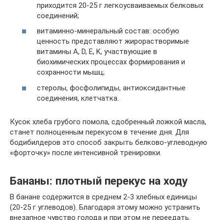
приходится 20-25 г легкоусваиваемых белковых
соединений;
витаминно-минеральный состав: особую
ценность представляют жирорастворимые
витамины A, D, E, K, участвующие в
биохимических процессах формирования и
сохранности мышц;
стеролы, фосфолипиды, антиоксидантные
соединения, клетчатка.
Кусок хлеба грубого помола, сдобренный ложкой масла,
станет полноценным перекусом в течение дня. Для
бодибилдеров это способ закрыть белково-углеводную
«форточку» после интенсивной тренировки.
Бананы: плотный перекус на ходу
В банане содержится в среднем 2-3 хлебных единицы
(20-25 г углеводов). Благодаря этому можно устранить
внезапное чувство голода и при этом не переедать.