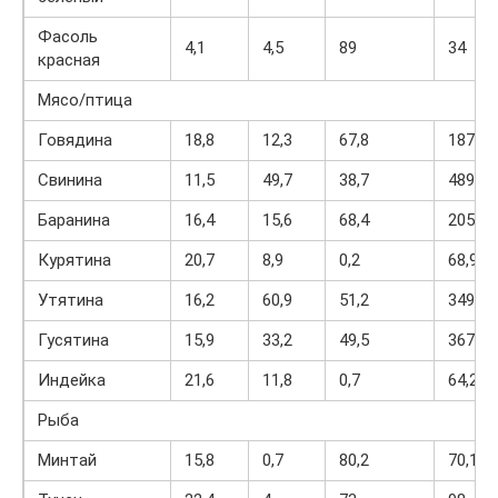
Фасоль
4,1
4,5
89
34
красная
Мясо/птица
Говядина
18,8
12,3
67,8
187
Свинина
11,5
49,7
38,7
489
Баранина
16,4
15,6
68,4
205
Курятина
20,7
8,9
0,2
68,9
Утятина
16,2
60,9
51,2
349
Гусятина
15,9
33,2
49,5
367
Индейка
21,6
11,8
0,7
64,2
Рыба
Минтай
15,8
0,7
80,2
70,1