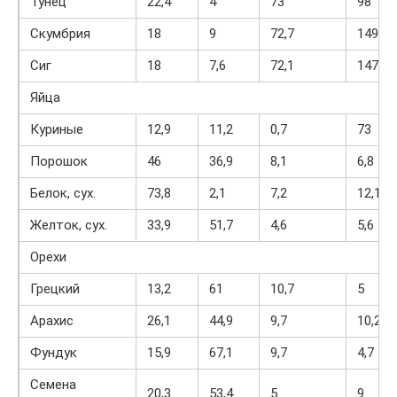
Тунец
22,4
4
73
98
Скумбрия
18
9
72,7
149
Сиг
18
7,6
72,1
147
Яйца
Куриные
12,9
11,2
0,7
73
Порошок
46
36,9
8,1
6,8
Белок, сух.
73,8
2,1
7,2
12,1
Желток, сух.
33,9
51,7
4,6
5,6
Орехи
Грецкий
13,2
61
10,7
5
Арахис
26,1
44,9
9,7
10,2
Фундук
15,9
67,1
9,7
4,7
Семена
20,3
53,4
5
9