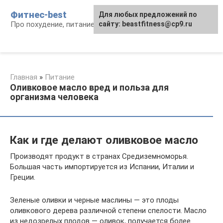
Перейти
Фитнес-best
Для любых предложений по
к
Про похудение, питание и фитнес
сайту: beastfitness@cp9.ru
контенту
Главная
»
Питание
Оливковое масло вред и польза для
организма человека
Как и где делают оливковое масло
Производят продукт в странах Средиземноморья.
Большая часть импортируется из Испании, Италии и
Греции.
Зеленые оливки и черные маслины — это плоды
оливкового дерева различной степени спелости. Масло
из недозрелых плодов — оливок, получается более