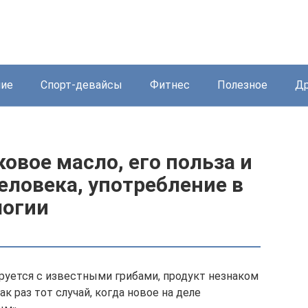
ние
Спорт-девайсы
Фитнес
Полезное
Др
вое масло, его польза и
еловека, употребление в
логии
ируется с известными грибами, продукт незнаком
к раз тот случай, когда новое на деле