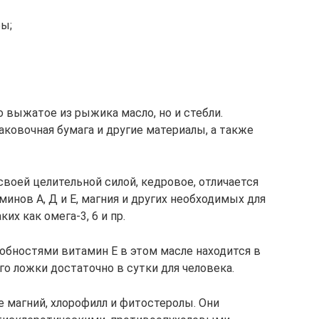
фы;
 выжатое из рыжика масло, но и стебли.
аковочная бумага и другие материалы, а также
воей целительной силой, кедровое, отличается
нов А, Д и Е, магния и других необходимых для
их как омега-3, 6 и пр.
бностями витамин Е в этом масле находится в
го ложки достаточно в сутки для человека.
магний, хлорофилл и фитостеролы. Они