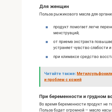
Для женщин
Польза рыжикового масла для орган
продукт помогает легче пере
менструаций;
от приема экстракта повышает
устраняет чувство слабости и 
при климаксе средство восст
Читайте также:
Метилсульфонилм
и проблем с кожей
При беременности и грудном 
Во время беременности продукт не то
Польза будет огромной — масло нас