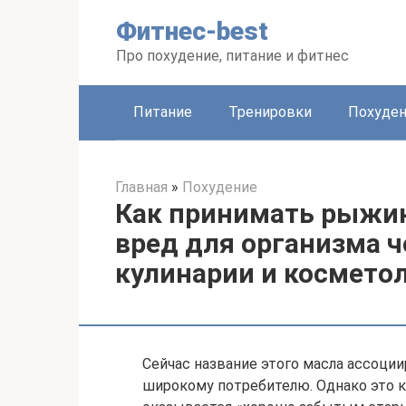
Перейти
Фитнес-best
к
контенту
Про похудение, питание и фитнес
Питание
Тренировки
Похуде
Главная
»
Похудение
Как принимать рыжико
вред для организма ч
кулинарии и космето
Сейчас название этого масла ассоци
широкому потребителю. Однако это ка