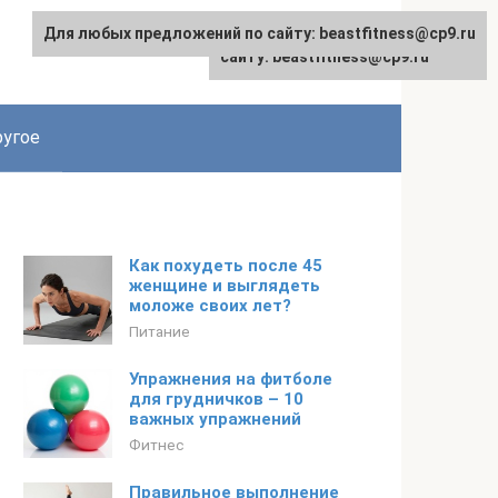
Для любых предложений по сайту: beastfitness@cp9.ru
Для любых предложений по
сайту: beastfitness@cp9.ru
угое
Как похудеть после 45
женщине и выглядеть
моложе своих лет?
Питание
Упражнения на фитболе
для грудничков – 10
важных упражнений
Фитнес
Правильное выполнение