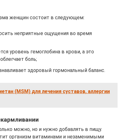
изма женщин состоит в следующем:
носить неприятные ощущения во время
ся уровень гемоглобина в крови, а это
облегчает боль;
анавливает здоровый гормональный баланс.
етан (MSM) для лечения суставов, аллергии
вскармливании
лько можно, но и нужно добавлять в пищу.
ытит организм витаминами и незаменимыми