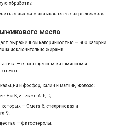
ую обработку.
нить оливковое или иное масло на рыжиковое.
рыжикового масла
ает выраженной калорийностью — 900 калорий
влена исключительно жирами.
 рыжика — в насыщенном витаминном и
тствуют:
альций и фосфор, калий и магний, железо;
F и К, а также А, Е, D;
 которых — Омега-6, стеариновая и
га-9;
щества — фитостеролы;