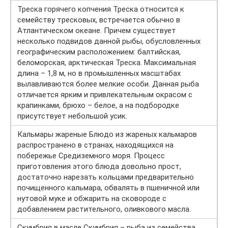
Треска горячего копчения Треска относится к
семейству тресковых, встречается обычно в
Атлантическом океане. Причем существует
несколько подвидов данной рыбы, обусловленных
географическим расположением: балтийская,
беломорская, арктическая Треска. Максимальная
длина – 1,8 м, но в промышленных масштабах
вылавливаются более мелкие особи. Данная рыба
отличается ярким и привлекательным окрасом с
крапинками, брюхо – белое, а на подбородке
присутствует небольшой усик.
Кальмары жареные Блюдо из жареных кальмаров
распространено в странах, находящихся на
побережье Средиземного моря. Процесс
приготовления этого блюда довольно прост,
достаточно нарезать кольцами предварительно
почищенного кальмара, обвалять в пшеничной или
нутовой муке и обжарить на сковороде с
добавлением растительного, оливкового масла.
Скумбрия в масле Скумбрия – рыба из семейства