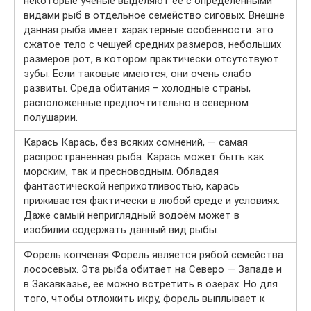
некоторые ученые выделяют ее с определенными
видами рыб в отдельное семейство сиговых. Внешне
данная рыба имеет характерные особенности: это
сжатое тело с чешуей средних размеров, небольших
размеров рот, в котором практически отсутствуют
зубы. Если таковые имеются, они очень слабо
развиты. Среда обитания – холодные страны,
расположенные предпочтительно в северном
полушарии.
Карась Карась, без всяких сомнений, — самая
распространённая рыба. Карась может быть как
морским, так и пресноводным. Обладая
фантастической неприхотливостью, карась
приживается фактически в любой среде и условиях.
Даже самый неприглядный водоём может в
изобилии содержать данный вид рыбы.
Форель копчёная Форель является рябой семейства
лососевых. Эта рыба обитает на Северо — Западе и
в Закавказье, ее можно встретить в озерах. Но для
того, чтобы отложить икру, форель выплывает к