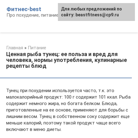
Перейти
Фитнес-best
Для любых предложений по
к
Про похудение, питание и фитнес
сайту: beastfitness@cp9.ru
контенту
Главная
»
Питание
Ценная рыба тунец: ее польза и вред для
человека, нормы употребления, кулинарные
рецепты блюд
Тунец при похудении используется часто, т.к. это
малокалорийный продукт: 100 г содержит 101 ккал. Рыба
содержит немного жира, но богата белком. Блюда,
приготовленные на ее основе, применяют для борьбы с
лишним весом. Тунец в собственном соку содержит еще
меньше калорий, поэтому такой продукт чаще всего
включают в меню диеты.