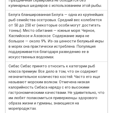
Праздничная сервировка не обходится без
кулинарных шедевров с использованием этой рыбы.
Белуга бланшированная Белуга — одна из крупнейших
рыб семейства осетровых. Средний вес колеблется
от 50 до 250 кг (некоторые особи могут достигать
тонны). Место обитания — южные моря: Черное,
Каспийское и Азовское. Содержание жира не
большое — около 9%. Из-за ценности белужьей икры
в морях она практически истреблена. Популяция
поддерживается благодаря разведению ее в
искусственных водоемах.
Сибас Сибас принято относить к категории рыб
класса премиум. Все дело в том, что он содержит
незначительное количество костей. Часто его еще
называют морским волком. Отмечена низкая
калорийность Сибаса наряду с его высокими
гастрономическими качествами. Не удивительно, что
им любят полакомиться приверженцы здорового
образа жизни и гурманы, знающиеся на
морепродуктах.