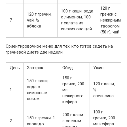
120 г
100 г каши, вода
120 г гречки,
гречки с
с лимоном, 100
7
чай, ½
нежирным
г салата из
яблока
творогом
свежих овощей
(50 г), чай
Ориентировочное меню для тех, кто готов сидеть на
гречневой диете две недели.
День
Завтрак
Обед
Ужин
150 г
150 г каши,
гречки, 200
120 г каши,
вода с
1
мл
½
лимонным
нежирного
апельсина
соком
кефира
100 г
200 г каши
150 г гречки, 1
гречки, 200
2
с соевым
авокадо
мл кефира
соусом