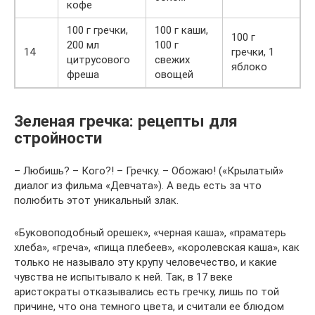
кофе
100 г гречки,
100 г каши,
100 г
200 мл
100 г
14
гречки, 1
цитрусового
свежих
яблоко
фреша
овощей
Зеленая гречка: рецепты для
стройности
– Любишь? – Кого?! – Гречку. – Обожаю! («Крылатый»
диалог из фильма «Девчата»). А ведь есть за что
полюбить этот уникальный злак.
«Буковоподобный орешек», «черная каша», «праматерь
хлеба», «греча», «пища плебеев», «королевская каша», как
только не называло эту крупу человечество, и какие
чувства не испытывало к ней. Так, в 17 веке
аристократы отказывались есть гречку, лишь по той
причине, что она темного цвета, и считали ее блюдом