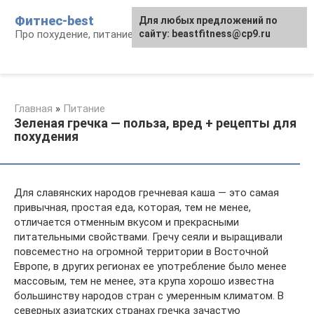
Перейти
Фитнес-best
Для любых предложений по
к
Про похудение, питание и фитнес
сайту: beastfitness@cp9.ru
контенту
Главная
»
Питание
Зеленая гречка — польза, вред + рецепты для
похудения
Для славянских народов гречневая каша — это самая
привычная, простая еда, которая, тем не менее,
отличается отменным вкусом и прекрасными
питательными свойствами. Гречу сеяли и выращивали
повсеместно на огромной территории в Восточной
Европе, в других регионах ее употребление было менее
массовым, тем не менее, эта крупа хорошо известна
большинству народов стран с умеренным климатом. В
северных азиатских странах гречка зачастую