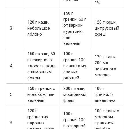
1%
150 г
гречки, 50 г
120 г каши,
120 г каши,
отварной
3
небольшое
цитрусовый
курятины,
яблоко
фреш
чай
зеленый
150 г каши, 50
100 г
120 г каши,
г нежирного
гречки, 100
200 мл
4
творога, вода
г салата из
нежирного
с лимонным
свежих
молока
соком
овощей
150 г гречки с
200 г каши,
100 г
5
молоком, чай
морковный
гречки, ½
зеленый
фреш
апельсина
120 г
100 г каши с
100 г
гречневых
молоком,
гречки, 100
6
паровых
травяной
г отварной