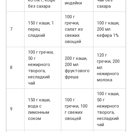
котлет, кофе
чай без
индейки
без сахара
сахара
100 г
150 г каши, 1
гречки,
100 г каши,
7
перец
салат из
200 мл
сладкий
свежих
кефира 1%
овощей
100 г гречки,
120 г
50 г
200 г каши,
гречки, 200
нежирного
200 мл
8
мл
творога,
фруктового
нежирного
несладкий
фреша
молока
чай
100 г каши,
150 г каши,
100 г
50 г
вода с
гречки, 100
нежирного
9
лимонным
г свежих
творога,
соком
овощей
несладкий
чай