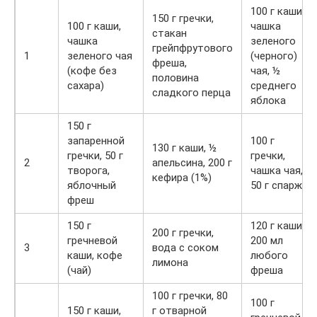
100 г каши,
150 г гречки,
100 г каши,
чашка
стакан
чашка
зеленого
грейпфрутового
1
зеленого чая
(черного)
фреша,
(кофе без
чая, ½
половина
сахара)
среднего
сладкого перца
яблока
150 г
запаренной
100 г
130 г каши, ½
гречки, 50 г
гречки,
2
апельсина, 200 г
творога,
чашка чая,
кефира (1%)
яблочный
50 г спаржи
фреш
150 г
120 г каши,
200 г гречки,
гречневой
200 мл
3
вода с соком
каши, кофе
любого
лимона
(чай)
фреша
100 г гречки, 80
100 г
150 г каши,
г отварной