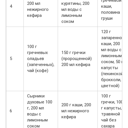
гречневой
200 мл
курятины, 200
4
каши,
нежирного
мл воды с
половина
кефира
лимонным
груши
соком
120 г
запаренной
каши, 200
100 г
мл воды с
гречневых
150 г гречки
лимонным
5
оладьев
(пророщенной)
соком, 50 г
(запеченных),
200 мл кефира
капусты
чай (кофе)
(пекинской,
брокколи,
цветной)
Сырники
100 г
духовые 100
гречки, 100
200 г каши, 200
г, 200 мл
г капусты,
6
мл нежирного
воды с
травяной
кефира
лимонным
чай без
соком
сахара