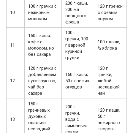
200 г каши,
100 г гречки с
120 г гречки
200 мл
10
нежирным
с соевым
овощного
молоком
соусом
фреша
100 г
150 г каши,
гречки, 100
кофе с
100 г каши,
11
г вареной
молоком, но
½ яблока
куриной
без сахара
грудки
120 г гречки с
120 г
добавлением
150 г каши,
гречки,
12
сухофруктов,
50 г свежих
любой
чай без
огурцов
несладкий
сахара
чай
150 г
200 г
гречневых
120 г каши,
гречки,
духовых
50 г
13
вода с
оладьев,
нежирного
лимонным
несладкий
творога
соком