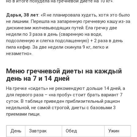
но в итоге похудела на гречневой диете на 10 кг».
Дарья, 38 лет
: «Я не планировала худеть, хотя это было
не лишним. Перешла на запаренную гречневую кашу из-за
дискинезии желчевыводящих путей. Ела гречку две
недели по 3 раза в день (сваренную на воде,
подсоленную и слегка подслащенную) + 2 раза в день
пила кефир. За две недели скинула 9 кг, легко и
незаметно».
Меню гречневой диеты на каждый
день на 7 и 14 дней
На гречке «сидеть» не рекомендуют дольше 14 дней, а
для первого раза – «на пробу» стоит брать вариант 7
суток. В таблице приведен приблизительный рацион
недельной, не самой строгой, диеты с базовыми 3
приемами пищи.
День
Завтрак
Обед
Ужин