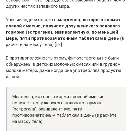
основе сои — это гораздо более высокий процент, чем в
других частях западного мира.
Ученые подсчитали, что
младенец, которого кормят
соевой смесью, получает дозу женского полового
гормона (эстрогена), эквивалентную, по меньшей
мере, пяти противозачаточным таблеткам в день
(в
расчете на массу тела) [58].
В противоположность этому, фитоэстрогены не были
обнаружены в детских молочных смесях или в грудном
молоке матери, даже когда она употребляла продукты
из сои.
Младенец, которого кормят соевой смесью,
получает дозу женского полового гормона
(эстрогена), эквивалентную, пяти
противозачаточным таблеткам в день (в расчёте
на массу тела)