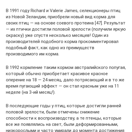
В 1991 году Richard и Valerie James, селекционеры птиц
из Новой Зеландии, приобрели новый вид корма для
своих птиц — на основе соевого протеина [47]. Результат
— их птички достигли половой зрелости (получили яркую
окраску) уже спустя несколько месяцев! Один из
производителей подобного корма прокомментировал
подобный факт, как одно из преимуществ
производимого им корма.
В 1992 кормление таким кормом австралийского попугая,
который обычно приобретает красивое красное
оперение на 18 — 24 месяц, дало потрясающий и в то же
время пугающий эффект — он стал красным уже на 11
неделе (на 3-ий месяц!).
В последующие годы у птиц, которые достигли ранней
половой зрелости, были отмечены снижение
способности к воспроизводству, а те птенцы, которые
все же появлялись на свет, были деформированными,
низкорослыми и часто умирали до момента достижения