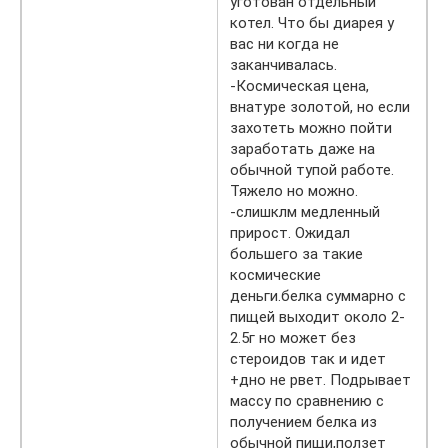
уготован отдельный
котел. Что бы диарея у
вас ни когда не
заканчивалась.
-Космическая цена,
внатуре золотой, но если
захотеть можно пойти
заработать даже на
обычной тупой работе.
Тяжело но можно.
-слишклм медленный
прирост. Ожидал
большего за такие
космические
деньги.белка суммарно с
пищей выходит около 2-
2.5г но может без
стероидов так и идет
+дно не рвет. Подрывает
массу по сравнению с
получением белка из
обычной пищи,ползет