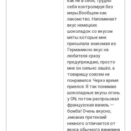
как не в себя, трудно
себя контролируя без
меры.Вообщем как
лакомство. Напоминает
вкус немецких
шоколадок со вкусом
мяты которые мне
присылала знакомая из
Германии.но вкус на
любителя сразу
предупреждаю, просто
мне он сильно зашёл, а
товарищу совсем не
понравился. Через время
приелся. Я так понимаю
шоколадные вкусы огонь
у ON, потом распроьовал
французская ваниль —
бомба! Очень вкусно,
,никаких претензий
немного отличается от
вкуса обычного ванилина