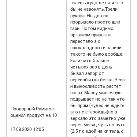
знаешь куда деться что
бы не навонять.Трели
пукана. Но дно не
прорывало просто шли
газы.Потом видимо
организм привык и
перестало а с
сшоколадного и ванили
такого не было вообще.
Если пить больше
четырех раз в день
бывал запор от
переизбытка белка. Веса
и выносливость растет
вверх. Массу мышечную
подрывает но не так что
бы прям (чудес не ждите
Проворный Рамигос
это не стероиды)но в
оценил продукт на 10
зеркало это заметно уже
через месяц чуть по чуть
17.08.2020 12:05
(2,5 г с едой на кг тела, с