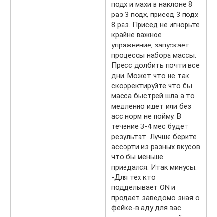
подх и махи в наклоне 8
раз 3 подх, присед 3 подх
8 раз. Присед не игнорьте
крайне важное
упражнение, запускает
процессы набора массы.
Пресс долбить почти все
дни. Может что не так
скорректируйте что бы
масса быстрей шла а то
медленно идет или без
асс норм не пойму. В
течение 3-4 мес будет
результат. Лучше берите
ассорти из разных вкусов
что бы меньше
приедался. Итак минусы:
-Для тех кто
подделывает ON и
продает заведомо зная о
фейке-в аду для вас