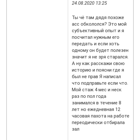
24.08.2020 13:25
Ты чё там дядя похоже
асс обкололся? Это мой
субъективный опыт и я
посчитал нужным его
передать и если хоть
одному он будет полезен
значит я не зря старался.
А ну как расскажи свою
историю и поясни где я
был не прав Я написал
что подправьте если что.
Мой стаж 4 мес и неск
раз по пол года
занимался в течение 8
лет но ежедневная 12
часовая пахота на работе
переодически отбирала
зал