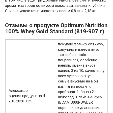
В том числе еще три добавки Natural без синтетических
ароматизаторов со вкусом шоколада, ванили, клубники.
Они выпускаются в упаковках весом 0,8 кг и 2,18 кг.
Отзывы о продукте Optimum Nutrition
100% Whey Gold Standard (819-907 г)
покупаю только оптимум,
капучино и ваниль вкус
так себе, вообще не
понравился, особенно
ваниль, оценка вкуса
ваниль 3 из 10, качество у
всех супер, но вкус ….
самые вкусные на мой
взгляд из всех что
Александр
пробовал: 1. банан 2.
оценил продукт на 4
шоколад 3. печенье крем
2.10.2020 13:51
(BCAA 5000POWDER
порошок, вкус апельсин
советую, очень классная,