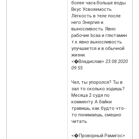
более часа.больше воды.
Вкус Усвояемость
Лёгкость в теле после
него Энергия и
выносливость. Явно
рабочие bcaa и глютамин
т.к явно выносливость
улучшается и в обычной
жизни.
<�Владислав>
23.08.2020
09:55
Чел, ты упоролся? Ты в
зал то сколько ходишь?
Месяца 2 судя по
комменту. А байки
травишь, как будто что-
то понимаешь, смешно
читать.
<�Проворный Рамигос>