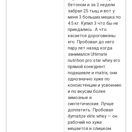
бетоном и за 2 недели
забрал 25 тыщ и вот у
меня 3 больших мешка по
4.5 кг. Купил 3 что бы не
приедались.. А что
касается дороговизны
его. Пробовал до него
пару лет назад когда
занимался Ultimate
nutrition pro star whey его
прямой конкурент
подешевле и matrix, они
однозначно хуже по
консистенции и усвоению
и по вкусам более
химозные и
синтетические. Лучше
доплатить. Пробовал
dymatize elite whey — он
рабочий но хуже
мешается и слишком