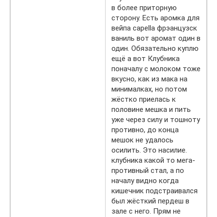
в более приторную
сторону. Есть аромка для
вейпа capella фрэанцузск
ваниль вот аромат один в
один. Обязательно куплю
ещё а вот Клубника
поначалу с молоком тоже
вкусно, как из мака на
минималках, но потом
жёстко приелась к
половине мешка и пить
уже через силу и тошноту
противно, до конца
мешок не удалось
осилить. Это насилие.
клубника какой то мега-
противный стал, а по
началу видно когда
кишечник подстраивался
был жёсткий пердеш в
зале с него. Прям не