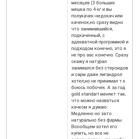
месяцев (3 больших
мешка по 4 кг и вы
полукачек-недокач или
каченок,но сразу видно
что занимавшийся,
подкаченный, с
адекватной программой и
подходом конечно, это я
не про аас конечно. Сразу
скажу я натурал
занимался без стероидов
и сарм даже лигандрол
хотел,но не принимал т.к
боюсь побочек. А за год
gold standart меняет так,
что можно назваться
качком я думаю.
Медленно но зато
натурально без фармы.
Воообщем хотел его
купить, но все не