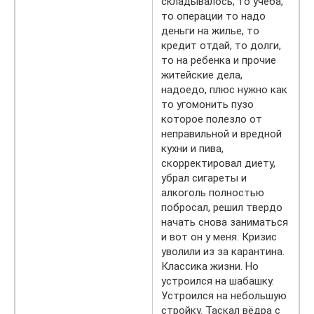
складывалось, то учеба,
то операции то надо
деньги на жилье, то
кредит отдай, то долги,
то на ребенка и прочие
житейские дела,
надоедо, плюс нужно как
то угомонить пузо
которое полезло от
неправильной и вредной
кухни и пива,
скорректировал диету,
убрал сигареты и
алкоголь полностью
побросал, решил твердо
начать снова заниматься
и вот он у меня. Кризис
уволили из за карантина.
Классика жизни. Но
устроился на шабашку.
Устроился на небольшую
стройку. Таскал вёдра с