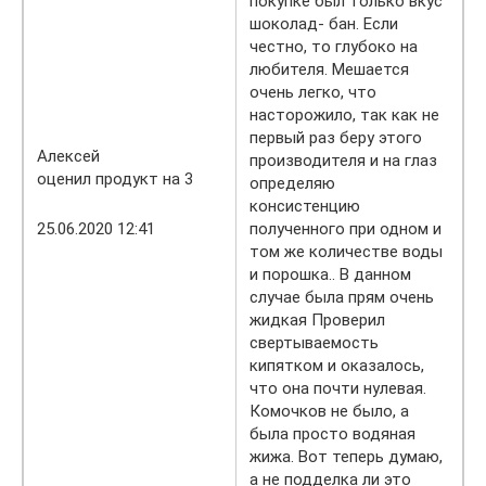
покупке был только вкус
шоколад- бан. Если
честно, то глубоко на
любителя. Мешается
очень легко, что
насторожило, так как не
первый раз беру этого
Алексей
производителя и на глаз
оценил продукт на 3
определяю
консистенцию
25.06.2020 12:41
полученного при одном и
том же количестве воды
и порошка.. В данном
случае была прям очень
жидкая Проверил
свертываемость
кипятком и оказалось,
что она почти нулевая.
Комочков не было, а
была просто водяная
жижа. Вот теперь думаю,
а не подделка ли это