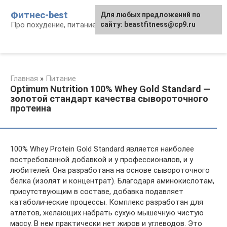
Перейти
Фитнес-best
Для любых предложений по
к
Про похудение, питание и фитнес
сайту: beastfitness@cp9.ru
контенту
Главная
»
Питание
Optimum Nutrition 100% Whey Gold Standard —
золотой стандарт качества сывороточного
протеина
100% Whey Protein Gold Standard является наиболее
востребованной добавкой и у профессионалов, и у
любителей. Она разработана на основе сывороточного
белка (изолят и концентрат). Благодаря аминокислотам,
присутствующим в составе, добавка подавляет
катаболические процессы. Комплекс разработан для
атлетов, желающих набрать сухую мышечную чистую
массу. В нем практически нет жиров и углеводов. Это