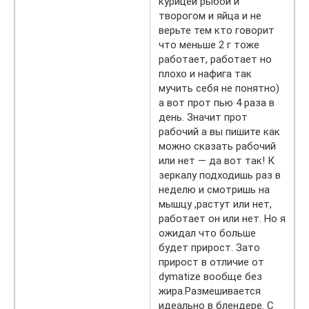
курицей рыбой и
творогом и яйца и не
верьте тем кто говорит
что меньше 2 г тоже
работает, работает но
плохо и нафига так
мучить себя не понятно)
а вот прот пью 4 раза в
день. Значит прот
рабочий а вы пишите как
можно сказать рабочий
или нет — да вот так! К
зеркалу подходишь раз в
неделю и смотришь на
мышцу ,растут или нет,
работает он или нет. Но я
ожидал что больше
будет прирост. Зато
прирост в отличие от
dymatize вообще без
жира.Размешивается
идеально в блендере. С