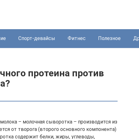
ние
Спорт-девайсы
Фитнес
Полезное
Др
чного протеина против
ца?
молока – молочная сыворотка – производится из
ется от творога (второго основного компонента)
ротка содержит белки, жиры, углеводы,