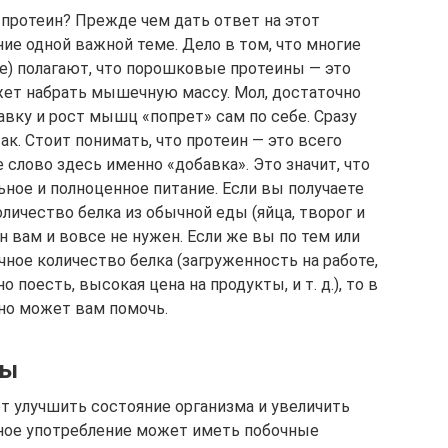
 протеин? Прежде чем дать ответ на этот
ие одной важной теме. Дело в том, что многие
е) полагают, что порошковые протеины — это
может набрать мышечную массу. Мол, достаточно
вку и рост мышц «попрет» сам по себе. Сразу
так. Стоит понимать, что протеин — это всего
 слово здесь именно «добавка». Это значит, что
ное и полноценное питание. Если вы получаете
личество белка из обычной еды (яйца, творог и
ин вам и вовсе не нужен. Если же вы по тем или
ное количество белка (загруженность на работе,
 поесть, высокая цена на продукты, и т. д.), то в
но может вам помочь.
ты
 улучшить состояние организма и увеличить
ное употребление может иметь побочные