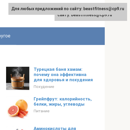
Для любых предложений по сайту: beastfitness@cp9.ru
Для любых предложений по
сайту: beastfitness@cp9.ru
угое
Турецкая баня хамам:
почему она эффективна
для здоровья и похудения
Похудение
Грейпфрут: калорийность,
белки, жиры, углеводы
Питание
Аминокислоты для