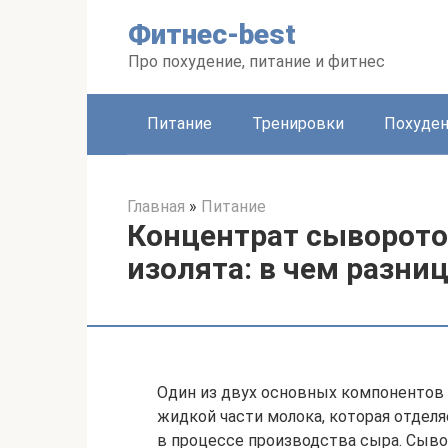
Перейти
Фитнес-best
к
контенту
Про похудение, питание и фитнес
Питание
Тренировки
Похуде
Главная
»
Питание
Концентрат сыворото
изолята: в чем разни
Один из двух основных компонентов 
жидкой части молока, которая отделя
в процессе производства сыра. Сыво