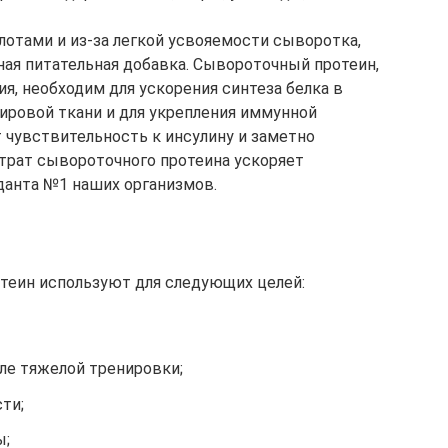
отами и из-за легкой усвояемости сыворотка,
ная питательная добавка. Сывороточный протеин,
я, необходим для ускорения синтеза белка в
ировой ткани и для укрепления иммунной
 чувствительность к инсулину и заметно
нтрат сывороточного протеина ускоряет
данта №1 наших организмов.
теин используют для следующих целей:
ле тяжелой тренировки;
ти;
ы;