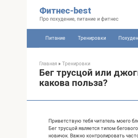
Перейти
Фитнес-best
к
контенту
Про похудение, питание и фитнес
Питание
Тренировки
Похуде
Главная
»
Тренировки
Бег трусцой или джог
какова польза?
Приветствую тебя читатель моего бл
Бег трусцой является типом беговог
новичок. Важно контролировать част