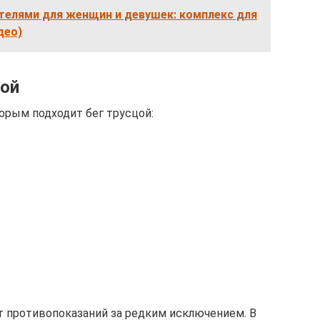
телями для женщин и девушек: комплекс для
део)
цой
орым подходит бег трусцой:
ет противопоказаний за редким исключением. В