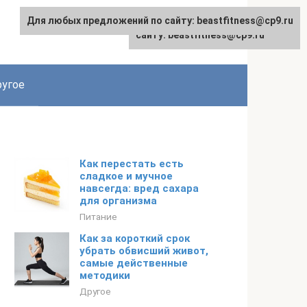
Для любых предложений по сайту: beastfitness@cp9.ru
Для любых предложений по
сайту: beastfitness@cp9.ru
угое
Как перестать есть
сладкое и мучное
навсегда: вред сахара
для организма
Питание
Как за короткий срок
убрать обвисший живот,
самые действенные
методики
Другое