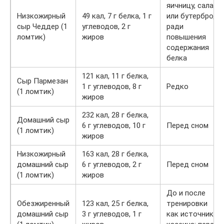
яичницу, салат
Низкожирный
49 кал, 7 г белка, 1 г
или бутерброд
сыр Чеддер (1
углеводов, 2 г
ради
ломтик)
жиров
повышения
содержания
белка
121 кал, 11 г белка,
Сыр Пармезан
1 г углеводов, 8 г
Редко
(1 ломтик)
жиров
232 кал, 28 г белка,
Домашний сыр
6 г углеводов, 10 г
Перед сном
(1 ломтик)
жиров
Низкожирный
163 кал, 28 г белка,
домашний сыр
6 г углеводов, 2 г
Перед сном
(1 ломтик)
жиров
До и после
Обезжиренный
123 кал, 25 г белка,
тренировки
домашний сыр
3 г углеводов, 1 г
как источник