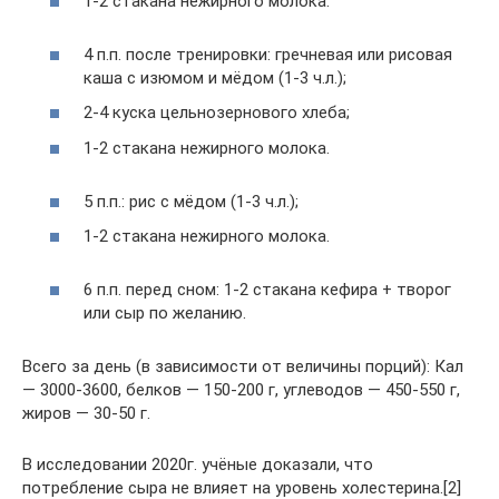
1-2 стакана нежирного молока.
4 п.п. после тренировки: гречневая или рисовая
каша с изюмом и мёдом (1-3 ч.л.);
2-4 куска цельнозернового хлеба;
1-2 стакана нежирного молока.
5 п.п.: рис с мёдом (1-3 ч.л.);
1-2 стакана нежирного молока.
6 п.п. перед сном: 1-2 стакана кефира + творог
или сыр по желанию.
Всего за день (в зависимости от величины порций): Кал
— 3000-3600, белков — 150-200 г, углеводов — 450-550 г,
жиров — 30-50 г.
В исследовании 2020г. учёные доказали, что
потребление сыра не влияет на уровень холестерина.[2]