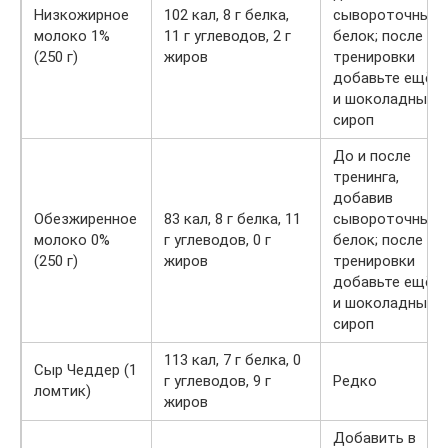
Низкожирное
102 кал, 8 г белка,
сывороточный
молоко 1%
11 г углеводов, 2 г
белок; после
(250 г)
жиров
тренировки
добавьте ещё
и шоколадный
сироп
До и после
тренинга,
добавив
Обезжиренное
83 кал, 8 г белка, 11
сывороточный
молоко 0%
г углеводов, 0 г
белок; после
(250 г)
жиров
тренировки
добавьте ещё
и шоколадный
сироп
113 кал, 7 г белка, 0
Сыр Чеддер (1
г углеводов, 9 г
Редко
ломтик)
жиров
Добавить в