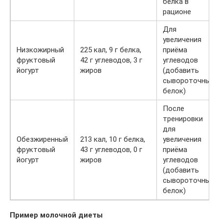
белка в
рационе
Для
увеличения
Низкожирный
225 кал, 9 г белка,
приёма
фруктовый
42 г углеводов, 3 г
углеводов
йогурт
жиров
(добавить
сывороточный
белок)
После
тренировки
для
Обезжиренный
213 кал, 10 г белка,
увеличения
фруктовый
43 г углеводов, 0 г
приёма
йогурт
жиров
углеводов
(добавить
сывороточный
белок)
Пример молочной диеты