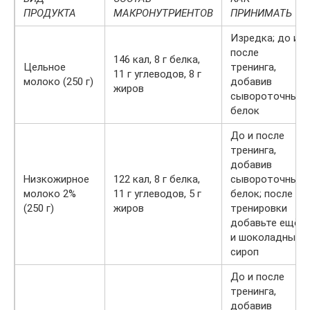
ПРОДУКТА
МАКРОНУТРИЕНТОВ
ПРИНИМАТЬ
Изредка; до и
после
146 кал, 8 г белка,
Цельное
тренинга,
11 г углеводов, 8 г
молоко (250 г)
добавив
жиров
сывороточный
белок
До и после
тренинга,
добавив
Низкожирное
122 кал, 8 г белка,
сывороточный
молоко 2%
11 г углеводов, 5 г
белок; после
(250 г)
жиров
тренировки
добавьте ещё
и шоколадный
сироп
До и после
тренинга,
добавив