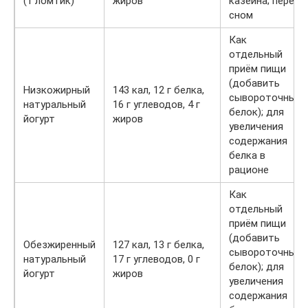
(1 ломтик)
жиров
казеина; перед
сном
Как
отдельный
приём пищи
(добавить
Низкожирный
143 кал, 12 г белка,
сывороточный
натуральный
16 г углеводов, 4 г
белок); для
йогурт
жиров
увеличения
содержания
белка в
рационе
Как
отдельный
приём пищи
(добавить
Обезжиренный
127 кал, 13 г белка,
сывороточный
натуральный
17 г углеводов, 0 г
белок); для
йогурт
жиров
увеличения
содержания