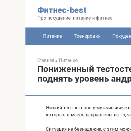
Перейти
Фитнес-best
к
контенту
Про похудение, питание и фитнес
Питание
Тренировки
Похуде
Главная
»
Питание
Пониженный тестосте
поднять уровень анд
Низкий тестостерон у мужчин являе
которые в массе направлены на то, ч
Ситуация не безнадежна, с этим можн