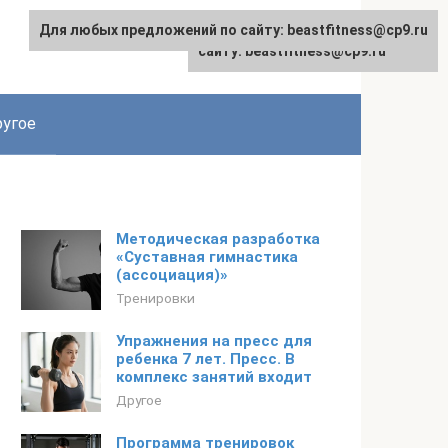
Для любых предложений по сайту: beastfitness@cp9.ru
Для любых предложений по
сайту: beastfitness@cp9.ru
угое
Методическая разработка
«Суставная гимнастика
(ассоциация)»
Тренировки
Упражнения на пресс для
ребенка 7 лет. Пресс. В
комплекс занятий входит
Другое
Программа тренировок