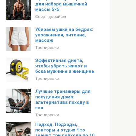
для набора мышечной
массы 5×5
Спорт-девайсы
Убираем ушки на бедрах:
упражнения, питание,
массаж
Тренировки
Эффективная диета,
чтобы убрать живот и
бока мужчине и женщине
Тренировки
Лучшие тренажеры для
похудения дома:
альтернатива походу в
зал
Тренировки
Подход. Подходы,
повторы и отдых Что
значит три подхода по 10