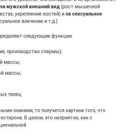
за мужской внешний вид
(рост мышечной
стах, укрепление костей) и
за сексуальное
альное влечение и т.д.).
пределяет следующие функции:
ия, производство спермы);
й массы;
й массы;
ых телец.
ыми знаками, то получится картина того, что
стерона. В целом, это неприятно, как c
оциональной.