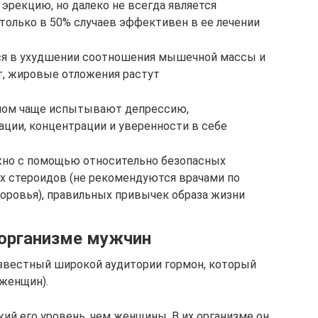
эрекцию, но далеко не всегда является
 только в 50% случаев эффективен в ее лечении
ся в ухудшении соотношения мышечной массы и
, жировые отложения растут
ном чаще испытывают депрессию,
ции, концентрации и уверенности в себе
жно с помощью относительно безопасных
их стероидов (не рекомендуются врачами по
доровья), правильных привычек образа жизни
 организме мужчин
известный широкой аудитории гормон, который
 женщин).
й его уровень, чем женщины. В их организме он