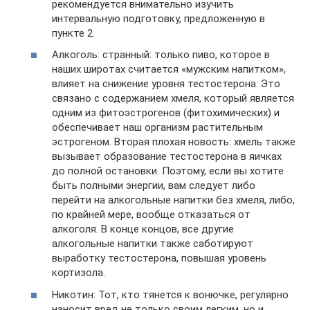
рекомендуется внимательно изучить
интервальную подготовку, предложенную в
пункте 2.
Алкоголь: странный: только пиво, которое в
наших широтах считается «мужским напитком»,
влияет на снижение уровня тестостерона. Это
связано с содержанием хмеля, который является
одним из фитоэстрогенов (фитохимических) и
обеспечивает наш организм растительным
эстрогеном. Вторая плохая новость: хмель также
вызывает образование тестостерона в яичках
до полной остановки. Поэтому, если вы хотите
быть полными энергии, вам следует либо
перейти на алкогольные напитки без хмеля, либо,
по крайней мере, вообще отказаться от
алкоголя. В конце концов, все другие
алкогольные напитки также саботируют
выработку тестостерона, повышая уровень
кортизола.
Никотин: Тот, кто тянется к вонючке, регулярно
наносит вред не только своим легким, но и