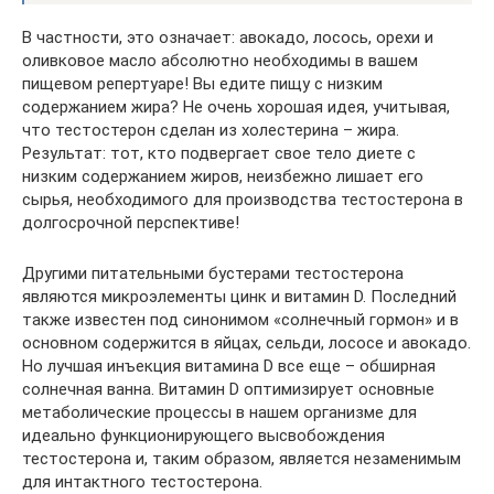
В частности, это означает: авокадо, лосось, орехи и
оливковое масло абсолютно необходимы в вашем
пищевом репертуаре! Вы едите пищу с низким
содержанием жира? Не очень хорошая идея, учитывая,
что тестостерон сделан из холестерина – жира.
Результат: тот, кто подвергает свое тело диете с
низким содержанием жиров, неизбежно лишает его
сырья, необходимого для производства тестостерона в
долгосрочной перспективе!
Другими питательными бустерами тестостерона
являются микроэлементы цинк и витамин D. Последний
также известен под синонимом «солнечный гормон» и в
основном содержится в яйцах, сельди, лососе и авокадо.
Но лучшая инъекция витамина D все еще – обширная
солнечная ванна. Витамин D оптимизирует основные
метаболические процессы в нашем организме для
идеально функционирующего высвобождения
тестостерона и, таким образом, является незаменимым
для интактного тестостерона.