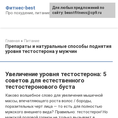
Перейти
Фитнес-best
Для любых предложений по
к
Про похудение, питание и фитнес
сайту: beastfitness@cp9.ru
контенту
Главная
»
Питание
Препараты и натуральные способы поднятия
уровня тестостерона у мужчин
Увеличение уровня тестостерона: 5
советов для естественного
тестостеронового буста
Каково волшебное слово для увеличения мышечной
массы, впечатляющего роста волос / бороды,
поразительных черт лица — то есть для полностью
мужского внешнего вида? Правильно: тестостерон! Но
мужской половой гормон не только вызывает в