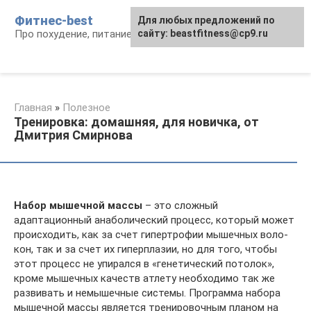
Перейти
Фитнес-best
Для любых предложений по
к
Про похудение, питание и фитнес
сайту: beastfitness@cp9.ru
контенту
Главная
»
Полезное
Тренировка: домашняя, для новичка, от
Дмитрия Смирнова
Набор мышечной массы
– это сложный
адаптационный анаболический про­цесс, ко­то­рый мо­жет
про­ис­хо­дить, как за счет ги­пер­тро­фии мы­шеч­ных во­ло­
кон, так и за счет их ги­пер­пла­зии, но для то­го, что­бы
этот про­цесс не упи­рал­ся в «ге­не­ти­чес­кий по­то­лок»,
кро­ме мы­шеч­ных ка­честв ат­ле­ту не­об­хо­ди­мо так же
раз­ви­вать и не­мы­шеч­ные сис­те­мы. Про­г­рам­ма на­бо­ра
мы­шеч­ной мас­сы яв­ля­ет­ся тре­ни­ро­воч­ным пла­ном на