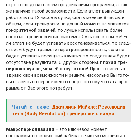
строго сле­до­вать всем пред­пи­са­ни­ям про­г­рам­мы, а так
же на­ли­чие та­кой воз­мож­нос­ти. Ес­ли ат­лет вы­нуж­ден
ра­бо­тать по 12 ча­сов в сут­ки, спать мень­ше 8 ча­сов, в
об­щем, ес­ли тре­ни­ров­ки на дан­ный мо­мент не яв­ля­ют­ся
при­о­ри­тет­ной за­да­чей, то луч­ше ис­поль­зо­вать бо­лее
прос­тые тре­ни­ро­воч­ные сис­те­мы. Суть все в том же! Ес­
ли ат­лет не бу­дет ус­пе­вать вос­ста­нав­ли­ва­ть­ся, то след­
с­т­ви­ем бу­дут трав­мы и пе­ре­тре­ни­ро­ван­ность, ес­ли не
бу­дет ус­пе­вать по­се­щать ка­чал­ку, то след­с­т­ви­ем бу­дет
от­сут­с­т­вие ре­зуль­та­та. С дру­гой сто­ро­ны,
пло­хая тре­
ни­ров­ка луч­ше, чем её от­сут­с­т­вие!
Про­с­то взве­сь­те
здра­во свои воз­мож­нос­ти и ре­ши­те, на­с­ко­ль­ко Вы го­то­
вы ста­вить на пер­вое мес­то спорт, по­то­му что эта про­г­
рам­ма от Вас это­го по­т­ре­бу­ет.
Читайте также:
Джиллиан Майклс: Революция
тела (Body Revolution) тренировки с видео
Макропериодизация
– это ключевой момент
программы, поз­во­ля­ю­щий на­би­рать чи­с­тую мы­шеч­ную