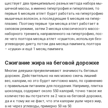
щес­т­ву­ет два прин­ци­пи­аль­но раз­ных ме­то­да на­бо­ра мы­
шеч­ной мас­сы, а имен­но ги­пер­тро­фия и ги­пер­пла­зия, то
пер­вые 6 ме­ся­цев ат­лет бу­дет ра­бо­тать на ги­пер­тро­фию
мы­шеч­ных во­ло­кон, а пос­ле­ду­ю­щие 6 ме­ся­цев на ги­пер­
пла­зию. По­э­то­му перв­ые три ме­ся­ца ат­лет ра­бо­та­ет в
си­ло­вом ре­жи­ме, за­тем 3 ме­ся­ца клас­си­чес­ко­го мас­со­
на­бор­но­го тре­нин­га, нап­рав­лен­но­го на ги­пер­тро­фию, пос­
ле че­го пол­то­ра ме­ся­ца ат­лет «су­шит­ся», ис­по­ль­зуя бе­з­
уг­ле­вод­ную ди­е­ту, по­том два ме­ся­ца пам­пин­га, пол­то­ра
– «суш­ки» и ещё 1 ме­сяц пам­пин­га.
Сжигание жира на беговой дорожке
Многие девушки преувеличивают значимость беговых
дорожек. Действительно на них можно сжечь лишний
вес, калории, но это будет ничтожно мало, по сравнению
с правильным питанием для похудения. Например, плитка
шоколада, содержит около 550 калорий, точно такое же
количество вы потратите за 2 часа на беговой дорожке,
да и к тому же не факт, что эти калории ушли через жир,
а не через углеводы, примерно 50 на 50.