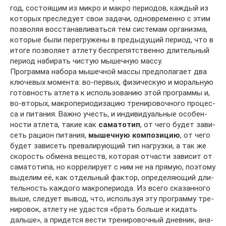
год, сос­то­я­щим из мик­ро и мак­ро пе­ри­о­дов, каж­дый из
ко­то­рых прес­ле­ду­ет свои за­да­чи, од­но­в­ре­мен­но с этим
поз­во­ляя вос­ста­нав­ли­вать­ся тем сис­те­мам ор­га­низ­ма,
ко­то­рые бы­ли пе­ре­гру­же­ны в пре­ды­ду­щий пе­ри­од, что в
ито­ге поз­во­ля­ет ат­ле­ту бес­пре­пят­с­т­вен­но дли­тель­ный
пе­ри­од на­би­рать чис­тую мы­шеч­ную мас­су.
Программа набора мышечной массы предполагает два
ключевых момента: во-пер­вых, фи­зи­чес­кую и мо­раль­ную
го­тов­ность ат­ле­та к ис­по­ль­зо­ва­нию этой про­г­рам­мы и,
во-вто­рых, мак­ро­пе­ри­о­ди­за­цию тре­ни­ро­воч­но­го про­цес­
са и пи­та­ния. Важ­но учесть, и ин­ди­ви­ду­аль­ные осо­бен­
нос­ти ат­ле­та, та­кие как
са­ма­то­тип
, от че­го бу­дет за­ви­
сеть ра­ци­он пи­та­ния,
мы­шеч­ную ком­по­зи­цию
, от че­го
бу­дет за­ви­сеть пре­ва­ли­ру­ю­щий тип на­г­руз­ки, а так же
ско­рость об­ме­на ве­ществ, ко­то­рая от­час­ти за­ви­сит от
са­ма­то­ти­па, но кор­ре­ли­ру­ет с ним не на пря­мую, по­э­то­му
вы­де­лим её, как от­дель­ный фак­тор, оп­ре­де­ля­ю­щий дли­
тель­ность каж­до­го мак­ро­пе­ри­о­да. Из все­го ска­зан­но­го
вы­ше, сле­ду­ет вы­вод, что, ис­поль­зуя эту про­г­рам­му тре­
ни­ро­вок, ат­ле­ту не удас­т­ся «брать боль­ше и ки­дать
даль­ше», а при­дет­ся вес­ти тре­ни­ро­воч­ный днев­ник, ана­