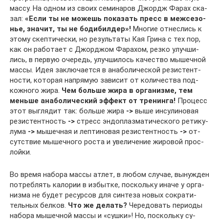
мас­су. На од­ном из сво­их се­ми­на­ров Джордж Фа­рах ска­
зал:
«Ес­ли ты не мо­жешь по­ка­зать пресс в меж­се­зо­
нье, зна­чит, ты не бо­ди­бил­дер»!
Мно­гие от­нес­лись к
это­му скеп­ти­чес­ки, но ре­зуль­та­ты Кая Гри­на с тех пор,
как он ра­бо­та­ет с Джор­д­жом Фа­ра­хом, рез­ко улуч­ши­
лись, в пер­вую оче­редь, улуч­ши­лось ка­чест­во мы­шеч­ной
мас­сы. Идея за­к­лю­ча­ет­ся в ана­бо­ли­чес­кой ре­зис­тен­т­
нос­ти, ко­то­рая на­п­ря­мую за­ви­сит от ко­ли­чест­ва под­
кож­но­го жи­ра.
Чем боль­ше жи­ра в ор­га­низ­ме, тем
мень­ше ана­бо­ли­чес­кий эф­фект от тре­нин­га!
Про­цесс
этот выг­ля­дит так: боль­ше жи­ра
->
вы­ше ин­су­ли­но­вая
ре­зис­тен­т­ность
->
стресс эн­до­плаз­ма­ти­чес­ко­го ре­ти­ку­
лу­ма
->
мы­шеч­ная и леп­ти­но­вая ре­зис­тен­т­ность
->
от­
сут­с­т­вие мы­шеч­но­го рос­та и уве­ли­че­ние жи­ро­вой про­с­
лой­ки.
Во время набора массы атлет, в любом случае, вынужден
потреблять ка­ло­рии в из­быт­ке, по­с­коль­ку ина­че у ор­га­
низ­ма не бу­дет ре­сур­сов для син­те­за но­вых со­к­ра­ти­
тель­ных бел­ков.
Что же де­лать?
Че­ре­до­вать пе­ри­о­ды
на­бо­ра мы­шеч­ной мас­сы и «суш­ки»! Но, по­с­коль­ку су­