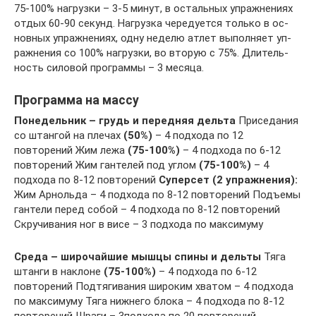
75-100% наг­руз­ки – 3-5 ми­нут, в ос­таль­ных уп­раж­не­ни­ях
от­дых 60-90 се­кунд. На­г­руз­ка че­ре­ду­ет­ся толь­ко в ос­
нов­ных уп­раж­не­ни­ях, од­ну не­де­лю ат­лет вы­пол­ня­ет уп­
раж­не­ния со 100% на­г­руз­ки, во вто­рую с 75%. Дли­тель­
ность си­ло­вой прог­рам­мы – 3 ме­ся­ца.
Программа на массу
Понедельник – грудь и передняя дельта
Приседания
со штангой на плечах
(50%)
– 4 подхода по 12
повторений Жим лежа
(75-100%)
– 4 подхода по 6-12
повторений Жим гантелей под углом
(75-100%)
– 4
подхода по 8-12 повторений
Суперсет (2 упражнения):
Жим Арнольда – 4 подхода по 8-12 повторений Подъемы
гантели перед собой – 4 подхода по 8-12 повторений
Скручивания ног в висе – 3 подхода по максимуму
Среда – широчайшие мышцы спины и дельты
Тяга
штанги в наклоне
(75-100%)
– 4 подхода по 6-12
повторений Подтягивания широким хватом – 4 подхода
по максимуму Тяга нижнего блока – 4 подхода по 8-12
повторений Шраги – 3подхода по 20 повторений