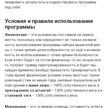
ли­зи­ро­вать ре­зуль­та­ты и кор­рек­ти­ро­вать про­г­рам­му
под се­бя.
Условия и правила использования
программы
Физические
– эти условия мы поставили на первое
место, поскольку они оп­ре­де­ля­ют не толь­ко воз­мож­
ность ис­по­ль­зо­ва­ния про­г­рам­мы на­бо­ра мы­шеч­ной мас­
сы с точ­ки зре­ния це­ле­со­об­раз­нос­ти, но ещё и воз­мож­
ность её ис­поль­зо­ва­ния с точ­ки зре­ния бе­зо­пас­нос­ти.
Ес­ли ат­лет бу­дет не го­тов фи­зи­чес­ки, то он, ско­рее все­
го, по­лу­чит трав­му, пе­ре­тре­ни­ро­ван­ность и бу­дет вы­
нуж­ден вре­мен­но во­об­ще прек­ра­тить тре­ни­ро­ва­ть­ся. В
то­же вре­мя, фи­зи­чес­кие ус­ло­вия очень прос­тые: тре­ни­
ро­воч­ный стаж не ме­нее го­да, си­ло­вые по­ка­за­те­ли на 8
пов­то­ре­ний в
жи­ме ле­жа
— 100% соб­с­т­вен­но­го ве­са, в
при­се­да­ни­ях со штан­гой
– 150% соб­с­т­вен­но­го ве­са и в
ста­но­вой тя­ге
– 150% соб­с­т­вен­но­го ве­са.
Моральные
– это, в первую очередь, готовность атлета