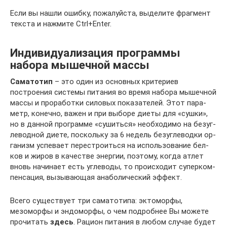
Если вы нашли ошибку, пожалуйста, выделите фрагмент
текста и нажмите Ctrl+Enter.
Индивидуализация программы
набора мышечной массы
Саматотип
– это один из основных критериев
построения сис­те­мы пи­та­ния во вре­мя на­бо­ра мы­шеч­ной
мас­сы и про­ра­бот­ки си­ло­вых по­ка­за­те­лей. Этот па­ра­
метр, ко­неч­но, ва­жен и при вы­бо­ре ди­е­ты для «суш­ки»,
но в дан­ной прог­рам­ме «су­шить­ся» не­об­хо­ди­мо на бе­з­уг­
ле­вод­ной ди­е­те, по­с­коль­ку за 6 не­дель бе­з­уг­ле­вод­ки ор­
га­низм ус­пе­ва­ет пе­ре­стро­ить­ся на ис­поль­зо­ва­ние бел­
ков и жи­ров в ка­чест­ве энер­гии, по­э­то­му, ког­да ат­лет
вновь на­чи­на­ет есть уг­ле­во­ды, то про­ис­хо­дит су­пер­ком­
пен­са­ция, вы­зы­ва­ю­щая ана­бо­ли­чес­кий эф­фект.
Всего существует три саматотипа: эктоморфы,
мезоморфы и эндоморфы, о чем по­д­роб­нее Вы мо­же­те
про­чи­тать
здесь
. Ра­ци­он пи­та­ния в лю­бом слу­чае бу­дет