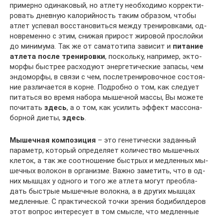
при­мер­но оди­на­ко­вый, но ат­ле­ту не­об­хо­ди­мо кор­рек­ти­
ро­вать днев­ную ка­ло­рий­ность та­ким об­ра­зом, что­бы
ат­лет ус­пе­вал вос­ста­но­ви­ть­ся меж­ду тре­ни­ров­ка­ми, од­
нов­ре­мен­но с этим, сни­жая при­рост жи­ро­вой про­с­лой­ки
до ми­ни­му­ма. Так же от са­ма­то­ти­па за­ви­сит и
пи­та­ние
ат­ле­та пос­ле тре­ни­ров­ки
, по­с­коль­ку, на­п­ри­мер, эк­то­
мор­фы быс­т­рее рас­хо­ду­ют энер­ге­ти­чес­кие за­па­сы, чем
эн­до­мор­фы, в свя­зи с чем, пос­ле­тре­ни­ро­воч­ное сос­то­я­
ние раз­ли­ча­ет­ся в кор­не. Под­роб­но о том, как сле­ду­ет
пи­та­ть­ся во вре­мя на­бо­ра мы­шеч­ной мас­сы, Вы мо­же­те
по­чи­тать
здесь
, а о том, как уси­лить эф­фект мас­со­на­
бор­ной ди­е­ты,
здесь
.
Мышечная композиция
– это генетически заданный
параметр, ко­то­рый оп­ре­де­ля­ет ко­ли­чес­т­во мы­шеч­ных
кле­ток, а так же со­от­но­ше­ние быс­т­рых и мед­лен­ных мы­
шеч­ных во­ло­кон в ор­га­низ­ме. Важ­но за­ме­тить, что в од­
них мыш­цах у од­но­го и то­го же ат­ле­та мо­гут пре­об­ла­
дать быс­т­рые мы­шеч­ные во­лок­на, а в дру­гих мыш­цах
мед­лен­ные. С прак­ти­чес­кой точ­ки зре­ния бо­ди­бил­де­ров
этот воп­рос ин­те­ре­су­ет в том смыс­ле, что мед­лен­ные