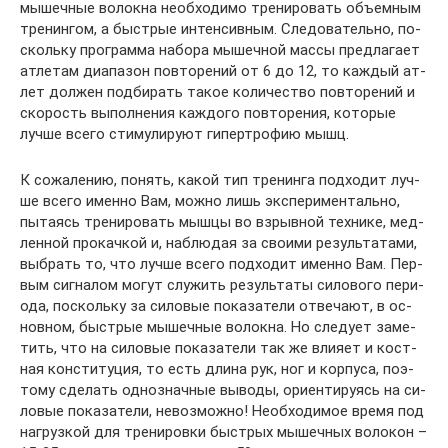
мы­шеч­ные во­лок­на не­об­хо­ди­мо тре­ни­ро­вать объем­ным
тре­нин­гом, а быс­т­рые ин­тен­сив­ным. Сле­до­ва­тель­но, по­
с­коль­ку про­г­рам­ма на­бо­ра мы­шеч­ной мас­сы пред­ла­га­ет
ат­ле­там ди­а­па­зон пов­то­ре­ний от 6 до 12, то каж­дый ат­
лет дол­жен под­би­рать та­кое ко­ли­чест­во пов­то­ре­ний и
ско­рость вы­пол­не­ния каж­до­го пов­то­ре­ния, ко­то­рые
луч­ше все­го сти­му­ли­ру­ют ги­пер­тро­фию мышц.
К сожалению, понять, какой тип тренинга под­хо­дит луч­
ше все­го имен­но Вам, мож­но лишь эк­с­пе­ри­мен­таль­но,
пы­та­ясь тре­ни­ро­вать мыш­цы во взрыв­ной тех­ни­ке, мед­
лен­ной про­кач­кой и, наб­лю­дая за сво­и­ми ре­зуль­та­та­ми,
выб­рать то, что луч­ше все­го под­хо­дит имен­но Вам. Пер­
вым сиг­на­лом мо­гут слу­жить ре­зуль­та­ты си­ло­во­го пе­ри­
о­да, пос­коль­ку за си­ло­вые по­ка­за­те­ли от­ве­ча­ют, в ос­
нов­ном, быст­рые мы­шеч­ные во­лок­на. Но сле­ду­ет за­ме­
тить, что на си­ло­вые по­ка­за­те­ли так же вли­я­ет и кост­
ная кон­с­ти­ту­ция, то есть дли­на рук, ног и кор­пу­са, по­э­
то­му сде­лать од­ноз­нач­ные вы­во­ды, ори­ен­ти­ру­ясь на си­
ло­вые по­ка­за­те­ли, не­воз­мож­но! Не­об­хо­ди­мое вре­мя под
наг­руз­кой для тре­ни­ров­ки быст­рых мы­шеч­ных во­ло­кон –