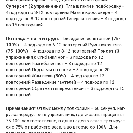
Суперсет (2 упражнения):
Тяга штанги к подбородку –
4 подхода по 8-12 повторений Махи в кроссовере – 4
подхода по 8-12 повторений Гиперэкстензия – 4 подхода
по 15 повторений
Пятница – ноги и грудь
Приседания со штангой
(75-
100%)
– 4 подхода по 6-12 повторений Румынская тяга
(75-100%)
– 4 подхода по 8-12 повторений
Трисет (3
упражнения):
Сгибания ног – 3 подхода по 12
повторений Разгибания ног – 3 подхода по 12
повторений Подъемы на носки – 3 подхода по 20
повторений Жим лежа
(50%)
– 4 подхода по 12
повторений Разведение гантелей – 4 подхода по 12
повторений Обратная гиперэкстензия – 3 подхода по 15
повторений
Примечания*
Отдых между подходами – 60 секунд, наг­
руз­ка че­ре­ду­ет­ся в уп­раж­не­ни­ях, где ука­за­ны про­цен­ты
75-100, со­от­вет­с­т­вен­но, в од­ну не­де­лю ат­лет тре­ни­ру­ет­
ся с 75% от ра­бо­че­го ве­са, а во вто­рую со 100%. Дли­