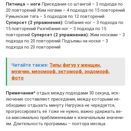
Пятница – ноги
Приседания со штангой – 3 подхода по
20 повторений Жим ногами – 4 подхода по 15 повторений
Румынская тяга – 5 подходов по 12 повторений
Суперсет (2 упражнения):
Сгибания ног – 3 подхода по
15 повторений Разгибания ног – 3 подхода по 15
повторений
Суперсет (2 упражнения):
Жим носками – 3
подхода по 20 повторений Подъемы на носки – 3
подхода по 20 повторений
Читайте также:
Типы фигур у женщин,
мужчин, мезоморф, эктоморф, эндоморф,
фото
Примечания*
отдых между подходами 30 се­кунд, ис­к­
лю­че­ние сос­тав­ля­ют при­се­да­ния, меж­ду ко­то­ры­ми не­
об­хо­д­имо от­ды­хать ми­ну­ту. Наг­руз­ка не че­ре­ду­ет­ся,
прог­рес­си­ро­вать её то­же не нуж­но, важ­но удер­жать ве­
са мак­си­маль­но приб­ли­жен­ны­ми к из­на­чаль­ным зна­че­ни­
ям. Дли­тель­ность про­г­рам­мы – пол­то­ра ме­ся­ца.