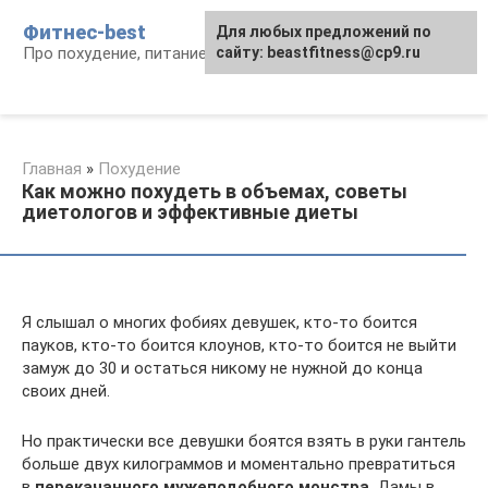
Перейти
Фитнес-best
Для любых предложений по
к
Про похудение, питание и фитнес
сайту: beastfitness@cp9.ru
контенту
Главная
»
Похудение
Как можно похудеть в объемах, советы
диетологов и эффективные диеты
Я слышал о многих фобиях девушек, кто-то боится
пауков, кто-то боится клоунов, кто-то боится не выйти
замуж до 30 и остаться никому не нужной до конца
своих дней.
Но практически все девушки боятся взять в руки гантель
больше двух килограммов и моментально превратиться
в
перекачанного м
ужеподобного монстра
. Дамы в