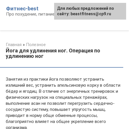
Перейти
Фитнес-best
Для любых предложений по
к
Про похудение, питание и фитнес
сайту: beastfitness@cp9.ru
контенту
Главная
»
Полезное
Йога для удлинения ног. Операция по
удлинению ног
Занятия из практики йога позволяют устранить
излишний вес, устранить апельсиновую корку в области
бёдер и ягодиц. В отличие от энергичных тренировок и
физических нагрузок на специальных тренажёрах,
выполнение асан не позволит перегрузить сердечно-
сосудистую систему, повышает упругость мышц,
приводит в норму обще обменные процессы,
благоприятно влияет на общее укрепление всего
организма.