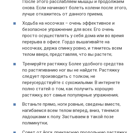
После этого расслабляем мышцы и продолжаем
снова. Если начинают болеть колени после этого,
лучше откажитесь от данного приема;
Ходьба на носочках – очень эффективное и
безопасное упражнение для всех. Его очень
просто осуществлять у себя дома или во время
перерыва в офисе. Гордо вышагивайте на
носочках, держа спинку ровно, и тянитесь всем
телом вверх, представляя, что вы растете;
Тренируйте растяжку. Более удобного средства
по растягиванию ног вы не найдете. Растяжку
следует производить с толком, не
переусердствуйте с сухожильями. В интернете
полно статей о том, как получить хорошую
растяжку, вот самые популярные упражнения;
Встаньте прямо, ноги ровные, сведены вместе,
нагибаемся всем телом вперед, вниз, тянемся
ладошками к полу. Застываем в такой позе
полминутки;
Совет от йога: прекрасную продольную растяжку