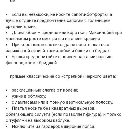
см.
Если вы невысоки, не носите сапоги-ботфорты, а
лучше отдайте предпочтение сапогам с голенищем
средней длины.
Длина юбок – средняя или короткая. Макси-юбки при
маленьком росте смотрятся не очень красиво.
При коротких ногах никогда не носите платья с
заниженной линией талии, юбки и брюки на бедрах.
Брюки предпочитайте с поясом на талии разных
фасонов, кроме бриджей:
прямые классические со «стрелкой» черного цвета;
расклешенные слегка от колена;
узкие в обтяжку;
с лампасами или в тонкую вертикальную полоску.
Платья носите без квадратных вырезов,
облегающего силуэта (если позволяет фигура), и только
с туфлями на высоком каблуке.
Исключите из гардероба широкие пояса.