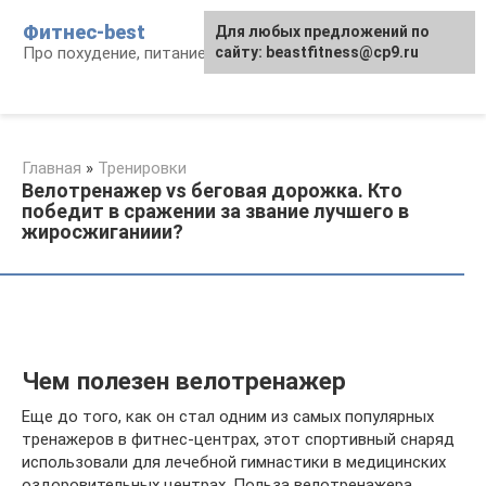
Перейти
Фитнес-best
Для любых предложений по
к
Про похудение, питание и фитнес
сайту: beastfitness@cp9.ru
контенту
Главная
»
Тренировки
Велотренажер vs беговая дорожка. Кто
победит в сражении за звание лучшего в
жиросжиганиии?
Чем полезен велотренажер
Еще до того, как он стал одним из самых популярных
тренажеров в фитнес-центрах, этот спортивный снаряд
использовали для лечебной гимнастики в медицинских
оздоровительных центрах. Польза велотренажера