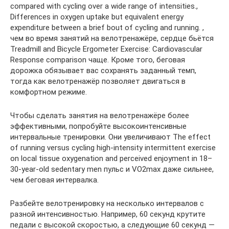
compared with cycling over a wide range of intensities.,
Differences in oxygen uptake but equivalent energy
expenditure between a brief bout of cycling and running. ,
чем во время занятий на велотренажёре, сердце бьётся
Treadmill and Bicycle Ergometer Exercise: Cardiovascular
Response comparison чаще. Кроме того, беговая
дорожка обязывает вас сохранять заданный темп,
тогда как велотренажёр позволяет двигаться в
комфортном режиме.
Чтобы сделать занятия на велотренажёре более
эффективными, попробуйте высокоинтенсивные
интервальные тренировки. Они увеличивают The effect
of running versus cycling high-intensity intermittent exercise
on local tissue oxygenation and perceived enjoyment in 18–
30-year-old sedentary men пульс и VO2max даже сильнее,
чем беговая интервалка.
Разбейте велотренировку на несколько интервалов с
разной интенсивностью. Например, 60 секунд крутите
педали с высокой скоростью, а следующие 60 секунд —