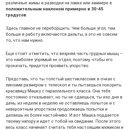
различные жимы и разводки на лавке или хаммере
с
положительным наклоном примерно в 30-45
градусов
.
Здесь главное не переборщить. Чем больше угол, тем
больше в работу включаются дельты, а это не совсем
то, что нам нужно.
Еще стоит отметить, что вехрняя часть грудных мышц –
это наиболее упрямый ее отдел, поэтому, чтобы его
прокачать, придется проявить упорство.
Представь, что ты толстый шестиклассник в очках с
линзами размером с телескоп и ты пытаешься покорить
красавицу Машку с параллельного класса. Она тебе
постоянно отказывает, но ты не сдаешься, ты изо дня в
день, из недели в неделю не оставляешь попыток и с
невероятным упорством продолжаешь попытки и
делаешь их более настойчиво. И вот Машка поддается
твоему напору и идет с тобой на свидание. После этого
весь класс начинает считать тебя настоящим мужиком и