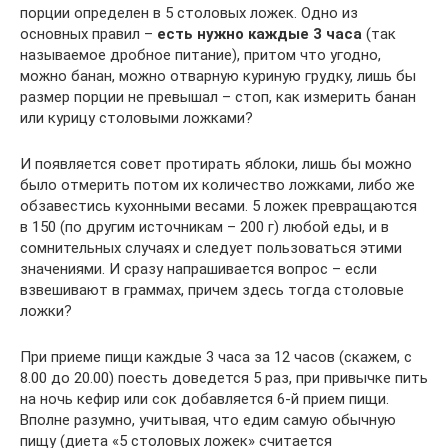
порции определен в 5 столовых ложек. Одно из
основных правил –
есть нужно каждые 3 часа
(так
называемое дробное питание), притом что угодно,
можно банан, можно отварную куриную грудку, лишь бы
размер порции не превышал – стоп, как измерить банан
или курицу столовыми ложками?
И появляется совет протирать яблоки, лишь бы можно
было отмерить потом их количество ложками, либо же
обзавестись кухонными весами. 5 ложек превращаются
в 150 (по другим источникам – 200 г) любой еды, и в
сомнительных случаях и следует пользоваться этими
значениями. И сразу напрашивается вопрос – если
взвешивают в граммах, причем здесь тогда столовые
ложки?
При приеме пищи каждые 3 часа за 12 часов (скажем, с
8.00 до 20.00) поесть доведется 5 раз, при привычке пить
на ночь кефир или сок добавляется 6-й прием пищи.
Вполне разумно, учитывая, что едим самую обычную
пищу (диета «5 столовых ложек» считается