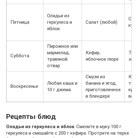
Оладьи из
Суп
Пятница
геркулеса и
Салат (любой)
кур
яблок
Пирожное или
мармелад,
Кефир,
Тык
Суббота
травяной
яблочное пюре
зап
отвар
Смузи из
Кор
Любая каша и
банана и ягод,
туш
Воскресенье
10 г джема
приготовленное
крев
в блендере
вер
Рецепты блюд
Оладьи из геркулеса и яблок
. Смелите в муку 100 г
геркулеса и смешайте с 200 г кефира. Протрите на терке