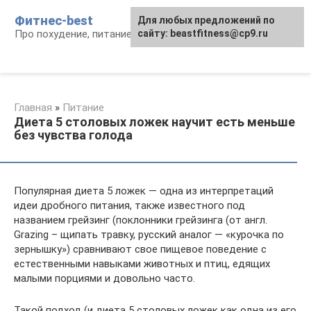
Перейти
Фитнес-best
Для любых предложений по
к
Про похудение, питание и фитнес
сайту: beastfitness@cp9.ru
контенту
Главная
»
Питание
Диета 5 столовых ложек научит есть меньше
без чувства голода
Популярная диета 5 ложек — одна из интерпретаций
идеи дробного питания, также известного под
названием грейзинг (поклонники грейзинга (от англ.
Grazing – щипать травку, русский аналог — «курочка по
зернышку») сравнивают свое пищевое поведение с
естественными навыками животных и птиц, едящих
малыми порциями и довольно часто.
Такой подход (и диета 5 столовых ложек как одна из его