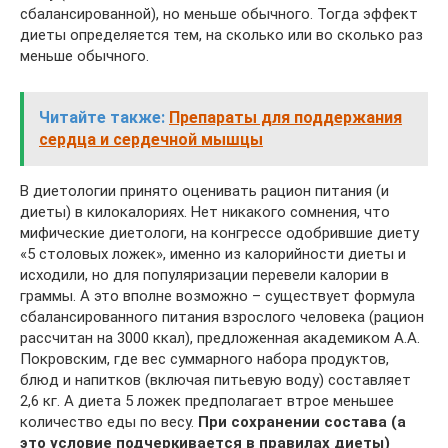
сбалансированной), но меньше обычного. Тогда эффект
диеты определяется тем, на сколько или во сколько раз
меньше обычного.
Читайте также:
Препараты для поддержания
сердца и сердечной мышцы
В диетологии принято оценивать рацион питания (и
диеты) в килокалориях. Нет никакого сомнения, что
мифические диетологи, на конгрессе одобрившие диету
«5 столовых ложек», именно из калорийности диеты и
исходили, но для популяризации перевели калории в
граммы. А это вполне возможно – существует формула
сбалансированного питания взрослого человека (рацион
рассчитан на 3000 ккал), предложенная академиком А.А.
Покровским, где вес суммарного набора продуктов,
блюд и напитков (включая питьевую воду) составляет
2,6 кг. А диета 5 ложек предполагает втрое меньшее
количество еды по весу.
При сохранении состава (а
это условие подчеркивается в правилах диеты)