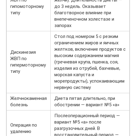
ЖВП по
желчи). Длительность диеты —
гипомоторному
до 3 недель. Оказывает
типу
благотворное влияние при
внепеченочном холестазе и
запорах
Стол под номером 5 с резким
ограничением жиров и яичных
желтков, включение продуктов с
Дискинезия
высоким содержанием магния
ЖВП по
(гречневая крупа, пшенка, соя,
гипермоторному
изделия из отрубей, бахчевые,
типу
морская капуста и
морепродукты), успокаивающим
нервную систему
Желчнокаменная
Диета пятая длительно, при
болезнь
обострении — вариант №5 «а»
Послеоперационный период —
вариант №5 «а» после
Операция по
разгрузочных дней. В
удалению
восстановительный период —