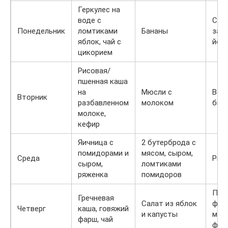
Геркулес на
воде с
Сала
Понедельник
ломтиками
Бананы
зап
яблок, чай с
йог
цикорием
Рисовая/
пшенная каша
на
Мюсли с
Вер
Вторник
разбавленном
молоком
биф
молоке,
кефир
Яичница с
2 бутерброда с
помидорами и
мясом, сыром,
Среда
Рыб
сыром,
ломтиками
ряженка
помидоров
Пер
Гречневая
Салат из яблок
фар
Четверг
каша, говяжий
и капусты
мяс
фарш, чай
фар