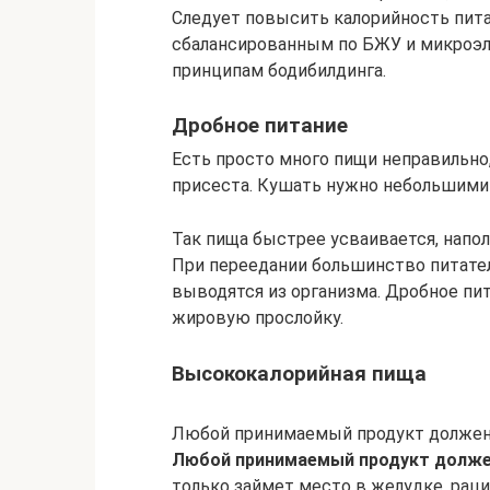
Следует повысить калорийность пита
сбалансированным по БЖУ и микроэ
принципам бодибилдинга.
Дробное питание
Есть просто много пищи неправильно,
присеста. Кушать нужно небольшими
Так пища быстрее усваивается, напол
При переедании большинство питате
выводятся из организма. Дробное пи
жировую прослойку.
Высококалорийная пища
Любой принимаемый продукт долже
Любой принимаемый продукт долже
только займет место в желудке, рац