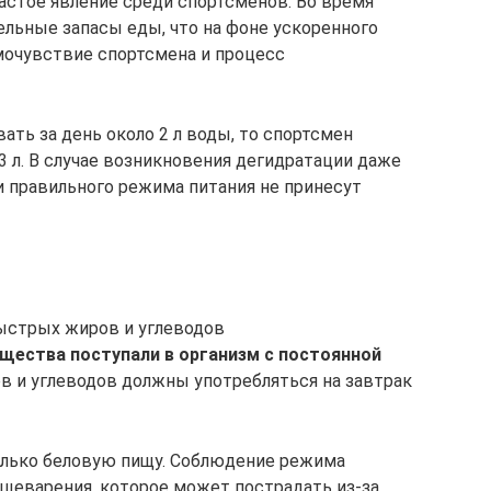
астое явление среди спортсменов. Во время
ельные запасы еды, что на фоне ускоренного
мочувствие спортсмена и процесс
ть за день около 2 л воды, то спортсмен
3 л. В случае возникновения дегидратации даже
 правильного режима питания не принесут
ыстрых жиров и углеводов
щества поступали в организм с постоянной
 и углеводов должны употребляться на завтрак
только беловую пищу. Соблюдение режима
щеварения, которое может пострадать из-за