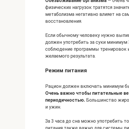
Обезвоживание организма
— очень ч
физических нагрузок тратятся значит
метаболизма негативно влияет на са
восстановления.
Если обычному человеку нужно выпива
должен употребить за суки минимум 
соблюдение программы тренировок и
желаемого результата.
Режим питания
Рацион должен включать минимум б
Очень важно чтобы питательные ве
периодичностью.
Большинство жиров
и ужин.
За 3 часа до сна можно употребить 
питания также важно для системы пи