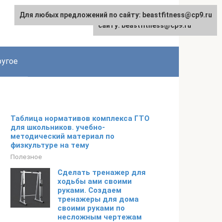
Для любых предложений по сайту: beastfitness@cp9.ru
Для любых предложений по
сайту: beastfitness@cp9.ru
угое
Таблица нормативов комплекса ГТО
для школьников. учебно-
методический материал по
физкультуре на тему
Полезное
Сделать тренажер для
ходьбы ами своими
руками. Создаем
тренажеры для дома
своими руками по
несложным чертежам