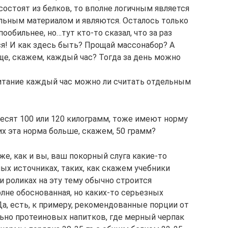
состоят из белков, то вполне логичным является
ельным материалом и являются. Осталось только
обильнее, но…тут кто-то сказал, что за раз
ся! И как здесь быть? Прощай массонабор? А
ще, скажем, каждый час? Тогда за день можно
питание каждый час можно ли считать отдельным
весят 100 или 120 килограмм, тоже имеют норму
их эта норма больше, скажем, 50 грамм?
же, как и вы, ваш покорный слуга какие-то
х источниках, таких, как скажем учебники
ли роликах на эту тему обычно строится
олне обоснованная, но каких-то серьезных
Да, есть, к примеру, рекомендованные порции от
ьно протеиновых напитков, где мерный черпак