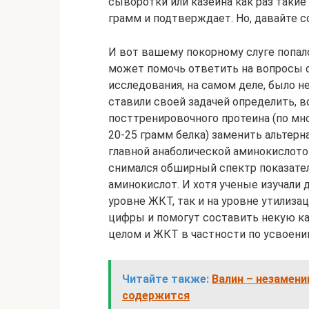
сыворотки или казеина как раз такие
грамм и подтверждает. Но, давайте с
И вот вашему покорному слуге попал
может помочь ответить на вопросы о
исследования, на самом деле, было н
ставили своей задачей определить, 
посттренировочного протеина (по мн
20-25 грамм белка) заменить альтер
главной анаболической аминокислото
снимался обширный спектр показател
аминокислот. И хотя ученые изучали д
уровне ЖКТ, так и на уровне утили
цифры и помогут составить некую ка
целом и ЖКТ в частности по усвоени
Читайте также:
Валин – незамени
содержится