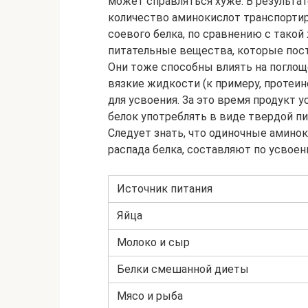
может справляться хуже. В результа
количество аминокислот транспортир
соевого белка, по сравнению с такой
питательные вещества, которые пост
Они тоже способны влиять на поглощ
вязкие жидкости (к примеру, протеин
для усвоения. За это время продукт 
белок употреблять в виде твердой п
Следует знать, что одиночные амин
распада белка, составляют по усвое
Источник питания
Яйца
Молоко и сыр
Белки смешанной диеты
Мясо и рыба