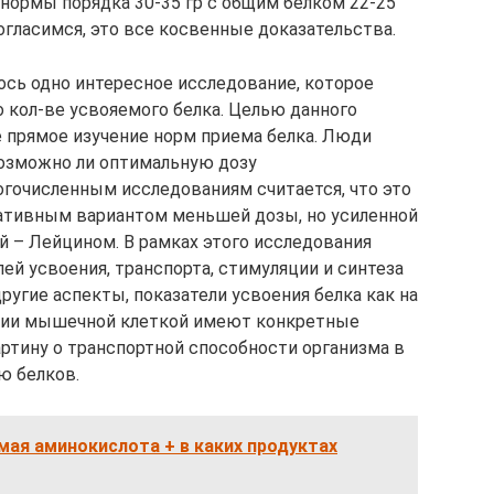
 нормы порядка 30-35 гр с общим белком 22-25
огласимся, это все косвенные доказательства.
ось одно интересное исследование, которое
 кол-ве усвояемого белка. Целью данного
е прямое изучение норм приема белка. Люди
возможно ли оптимальную дозу
огочисленным исследованиям считается, что это
нативным вариантом меньшей дозы, но усиленной
й – Лейцином. В рамках этого исследования
ей усвоения, транспорта, стимуляции и синтеза
ругие аспекты, показатели усвоения белка как на
зации мышечной клеткой имеют конкретные
ртину о транспортной способности организма в
ю белков.
мая аминокислота + в каких продуктах