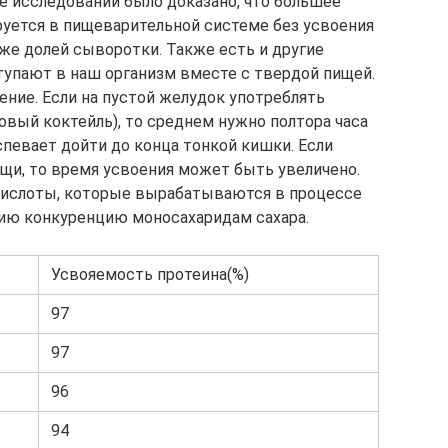
те исследований было доказано, что большее
уется в пищеварительной системе без усвоения
 же долей сыворотки. Также есть и другие
упают в наш организм вместе с твердой пищей.
ение. Если на пустой желудок употреблять
овый коктейль), то среднем нужно полтора часа
успевает дойти до конца тонкой кишки. Если
ищи, то время усвоения может быть увеличено.
окислоты, которые вырабатываются в процессе
нию конкуренцию моносахаридам сахара.
Усвояемость протеина(%)
97
97
96
94