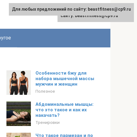
Для любых предложений по сайту: beastfitness@cp9.ru
Для любых предложений по
сайту: beastfitness@cp9.ru
угое
Особенности бжу для
набора мышечной массы
мужчин и женщин
Полезное
Абдоминальные мышцы:
что это такое и как их
накачать?
Тренировки
Что такое пармезан и по