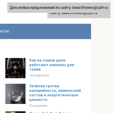
Для любых предложений по сайту: beastfitness@cp9.ru
Для любых предложений по
сайту: beastfitness@cp9.ru
угое
Как на самом деле
работают наклоны для
талии
Тренировки
Зелёная гречка:
калорийность, химический
состав и энергетическая
ценность
Похудение