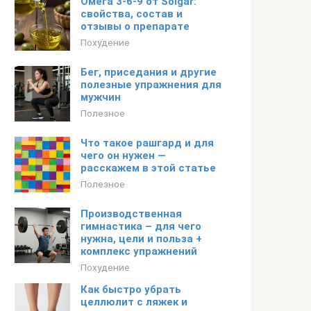
Омега 3-6-9 от Solgar:
свойства, состав и
отзывы о препарате
Похудение
Бег, приседания и другие
полезные упражнения для
мужчин
Полезное
Что такое рашгард и для
чего он нужен —
расскажем в этой статье
Полезное
Производственная
гимнастика – для чего
нужна, цели и польза +
комплекс упражнений
Похудение
Как быстро убрать
целлюлит с ляжек и