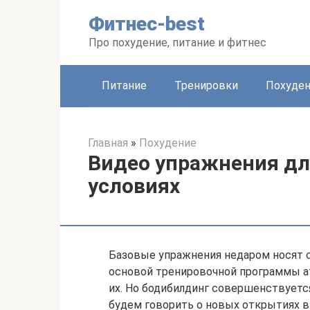
Перейти
Фитнес-best
к
контенту
Про похудение, питание и фитнес
Питание
Тренировки
Похуде
Главная
»
Похудение
Видео упражнения дл
условиях
Базовые упражнения недаром носят 
основой тренировочной программы а
их. Но бодибилдинг совершенствуетс
будем говорить о новых открытиях в