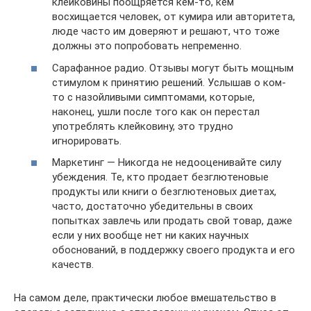
клейковины поощряется кем-то, кем
восхищается человек, от кумира или авторитета,
люде часто им доверяют и решают, что тоже
должны это попробовать непременно.
Сарафанное радио. Отзывы могут быть мощным
стимулом к принятию решений. Услышав о ком-
то с назойливыми симптомами, которые,
наконец, ушли после того как он перестал
употреблять клейковину, это трудно
игнорировать.
Маркетинг — Никогда не недооценивайте силу
убеждения. Те, кто продает безглютеновые
продукты или книги о безглютеновых диетах,
часто, достаточно убедительны в своих
попытках завлечь или продать свой товар, даже
если у них вообще нет ни каких научных
обоснований, в поддержку своего продукта и его
качеств.
На самом деле, практически любое вмешательство в