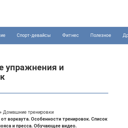
ние
Спорт-девайсы
Фитнес
Полезное
Др
е упражнения и
ок
а » Домашние тренировки
 от воркаута. Особенности тренировок. Список
пояса и пресса. Обучающее видео.