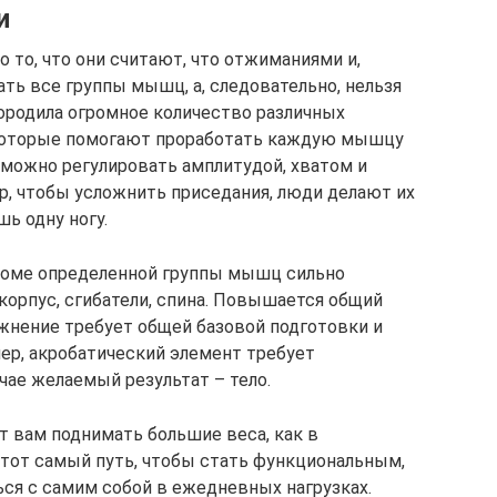
и
 то, что они считают, что отжиманиями и,
ать все группы мышц, а, следовательно, нельзя
породила огромное количество различных
 которые помогают проработать каждую мышцу
у можно регулировать амплитудой, хватом и
, чтобы усложнить приседания, люди делают их
ь одну ногу.
кроме определенной группы мышц сильно
 корпус, сгибатели, спина. Повышается общий
жнение требует общей базовой подготовки и
ер, акробатический элемент требует
чае желаемый результат – тело.
т вам поднимать большие веса, как в
 тот самый путь, чтобы стать функциональным,
ься с самим собой в ежедневных нагрузках.