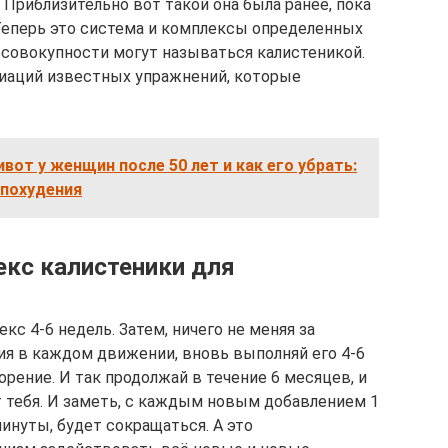
 Приблизительно вот такой она была ранее, пока
Теперь это система и комплексы определенных
совокупности могут называться калистеникой.
риаций известных упражнений, которые
вот у женщин после 50 лет и как его убрать:
 похудения
екс калистеники для
с 4-6 недель. Затем, ничего не меняя за
я в каждом движении, вновь выполняй его 4-6
орение. И так продолжай в течение 6 месяцев, и
т тебя. И заметь, с каждым новым добавлением 1
инуты, будет сокращаться. А это