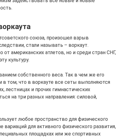
ганизм задействовать всё новые и новые
ость.
воркаута
остсоветского союза, произошел взрыв
следствии, стали называть – воркаут.
 от американских атлетов, но и среди стран СНГ,
эту культуру.
ванием собственного веса. Так в чем же его
м в том, что в воркауте все сеты выполняются
х, лестницах и прочих гимнастических
ться на три разных направления: силовой,
пользует любое пространство для физического
ше вариаций для активного физического развития,
специальных площадках или же спортивных