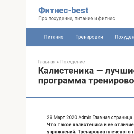
Перейти
Фитнес-best
к
контенту
Про похудение, питание и фитнес
Питание
Тренировки
Похуде
Главная
»
Похудение
Калистеника — лучши
программа трениров
28 Март 2020 Admin Главная страниц
Что такое калистеника и её отличие
упражнений. Тренировка плечевого 