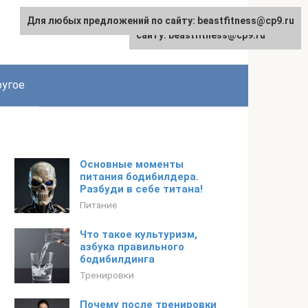
Для любых предложений по сайту: beastfitness@cp9.ru
Для любых предложений по
сайту: beastfitness@cp9.ru
угое
Основные моменты
питания бодибилдера.
Разбуди в себе титана!
Питание
Что такое культуризм,
азбука правильного
бодибилдинга
Тренировки
Почему после тренировки