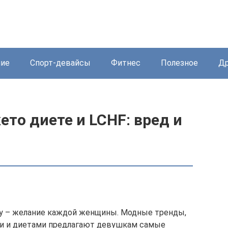
ние
Спорт-девайсы
Фитнес
Полезное
Др
ето диете и LCHF: вред и
у – желание каждой женщины. Модные тренды,
и и диетами предлагают девушкам самые