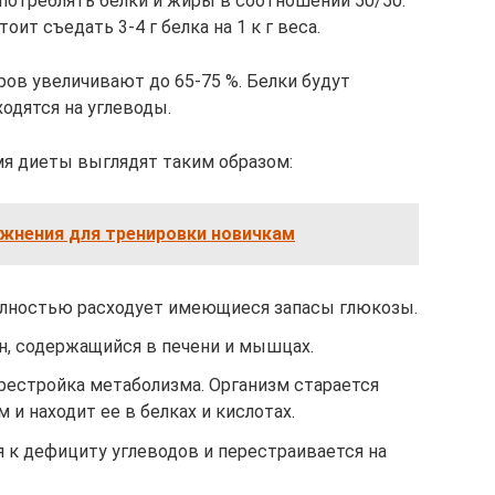
потреблять белки и жиры в соотношении 50/50.
т съедать 3-4 г белка на 1 к г веса.
ров увеличивают до 65-75 %. Белки будут
ходятся на углеводы.
я диеты выглядят таким образом:
ажнения для тренировки новичкам
полностью расходует имеющиеся запасы глюкозы.
ен, содержащийся в печени и мышцах.
ерестройка метаболизма. Организм старается
 и находит ее в белках и кислотах.
я к дефициту углеводов и перестраивается на