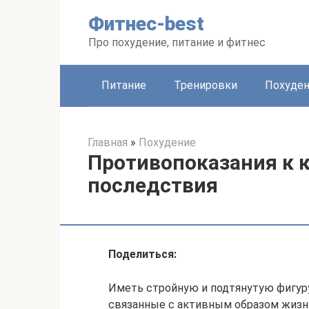
Перейти
Фитнес-best
к
контенту
Про похудение, питание и фитнес
Питание
Тренировки
Похуде
Главная
»
Похудение
Противопоказания к к
последствия
Поделиться:
Иметь стройную и подтянутую фигур
связанные с активным образом жизн