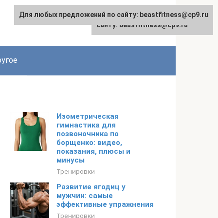
Для любых предложений по сайту: beastfitness@cp9.ru
Для любых предложений по
сайту: beastfitness@cp9.ru
угое
Изометрическая
гимнастика для
позвоночника по
борщенко: видео,
показания, плюсы и
минусы
Тренировки
Развитие ягодиц у
мужчин: самые
эффективные упражнения
Тренировки