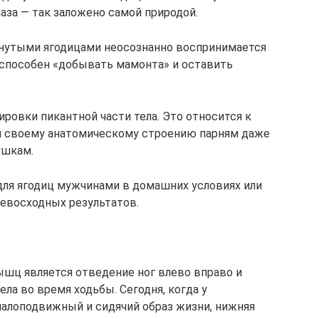
лаза — так заложено самой природой.
янутыми ягодицами неосознанно воспринимается
 способен «добывать мамонта» и оставить
ировки пикантной части тела. Это относится к
ря своему анатомическому строению парням даже
ушкам.
ля ягодиц мужчинами в домашних условиях или
ревосходных результатов.
шц является отведение ног влево вправо и
ла во время ходьбы. Сегодня, когда у
алоподвижный и сидячий образ жизни, нижняя