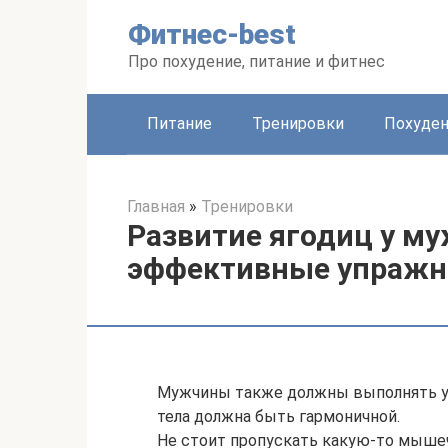
Перейти
Фитнес-best
к
контенту
Про похудение, питание и фитнес
Питание
Тренировки
Похуде
Главная
»
Тренировки
Развитие ягодиц у м
эффективные упражн
Мужчины также должны выполнять упр
тела должна быть гармоничной.
Не стоит пропускать какую-то мышеч