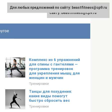
Для любых предложений по сайту: beastfitness@cp9.ru
Для любых предложений по
сайту: beastfitness@cp9.ru
угое
Комплекс из 6 упражнений
для спины с гантелями —
программа тренировок
для укрепления мышц для
женщин и мужчин
Тренировки
Танцы для похудения:
какие виды помогут
быстро сбросить вес
Тренировки