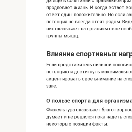
да еще в сочетании с правильной физ
продлевает жизнь. И когда встает во
ответ один: положительно. Но если за
потенция не всегда стоят рядом. Ви
них оказывает на организм свое особ
группы мышц.
Влияние спортивных наг
Если представитель сильной полови
потенцию и достигнуть максимальной
акцентировать свое внимание на спо
зале.
О пользе спорта для организм
Физкультура оказывает благотворное 
думает и не решился пока надеть сп
некоторые позиции факты: