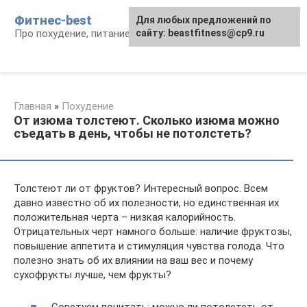
Перейти
Фитнес-best
Для любых предложений по
к
Про похудение, питание и фитнес
сайту: beastfitness@cp9.ru
контенту
Главная
»
Похудение
От изюма толстеют. Сколько изюма можно
съедать в день, чтобы не потолстеть?
Толстеют ли от фруктов? Интересный вопрос. Всем
давно известно об их полезности, но единственная их
положительная черта – низкая калорийность.
Отрицательных черт намного больше: наличие фруктозы,
повышение аппетита и стимуляция чувства голода. Что
полезно знать об их влиянии на ваш вес и почему
сухофрукты лучше, чем фрукты?
Советуем почитать: можно ли потолстеть от