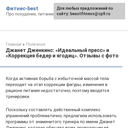
Перейти
Фитнес-best
Для любых предложений по
к
Про похудение, питание и фитнес
сайту: beastfitness@cp9.ru
контенту
Главная
»
Полезное
Джанет Дженкинс: «Идеальный пресс» и
«Коррекция бедер и ягодиц». Отзывы с фото
Когда активная борьба с избыточной массой тела
переходит на этап коррекции фигуры, изменения в
рационе питания недостаточно, поэтому вводятся
тренировки.
Поскольку составлять действенный комплекс
упражнений проблематично, предлагаем использовать
программы от знаменитого тренера по имени Джанет
Дженкинс, которая обещает всем, проводящим её