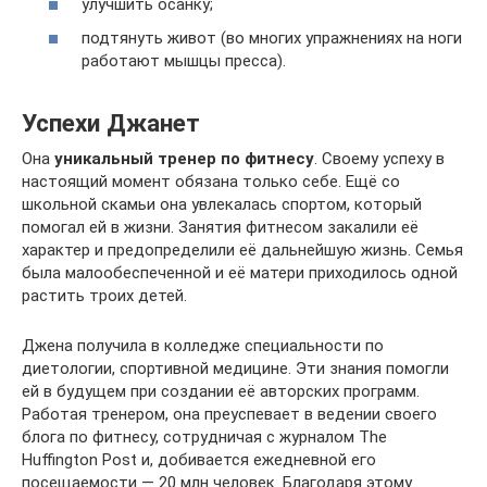
улучшить осанку;
подтянуть живот (во многих упражнениях на ноги
работают мышцы пресса).
Успехи Джанет
Она
уникальный тренер по фитнесу
. Своему успеху в
настоящий момент обязана только себе. Ещё со
школьной скамьи она увлекалась спортом, который
помогал ей в жизни. Занятия фитнесом закалили её
характер и предопределили её дальнейшую жизнь. Семья
была малообеспеченной и её матери приходилось одной
растить троих детей.
Джена получила в колледже специальности по
диетологии, спортивной медицине. Эти знания помогли
ей в будущем при создании её авторских программ.
Работая тренером, она преуспевает в ведении своего
блога по фитнесу, сотрудничая с журналом The
Huffington Post и, добивается ежедневной его
посещаемости — 20 млн человек. Благодаря этому