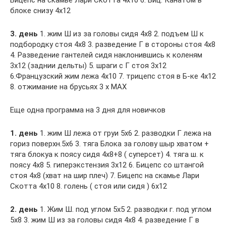
блоке снизу 4х12
3. день
1. жим Ш из за головы сидя 4х8 2. подъем Ш к
подбородку стоя 4х8 3. разведение Г в стороны стоя 4х8
4. Разведение гантелей сидя наклонившись к коленям
3х12 (заднии дельты) 5. шраги с Г стоя 3х12
6.Французский жим лежа 4х10 7. трицепс стоя в Б-ке 4х12
8. отжимание на брусьях 3 х МАХ
Еще одна программа на 3 дня для новичков
1. день
1. жим Ш лежа от груи 5х6 2. разводки Г лежа на
гориз поверхн.5х6 3. тяга Блока за голову шыр хватом +
тяга блокуа к поясу сидя 4х8+8 ( суперсет) 4. тяга ш. к
поясу 4х8 5. гиперэкстензия 3х12 6. Бицепс со штангой
стоя 4х8 (хват на шир плеч) 7. Бицепс на скамье Лари
Скотта 4х10 8. голень ( стоя или сидя ) 6х12
2. день
1. Жим Ш. под углом 5х5 2. разводки г. под углом
5х8 3. жим Ш из за головы сидя 4х8 4. разведение Г в