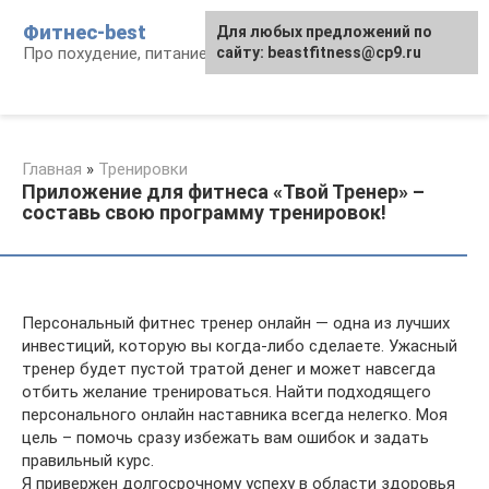
Перейти
Фитнес-best
Для любых предложений по
к
Про похудение, питание и фитнес
сайту: beastfitness@cp9.ru
контенту
Главная
»
Тренировки
Приложение для фитнеса «Твой Тренер» –
составь свою программу тренировок!
Персональный фитнес тренер онлайн — одна из лучших
инвестиций, которую вы когда-либо сделаете. Ужасный
тренер будет пустой тратой денег и может навсегда
отбить желание тренироваться. Найти подходящего
персонального онлайн наставника всегда нелегко. Моя
цель – помочь сразу избежать вам ошибок и задать
правильный курс.
Я привержен долгосрочному успеху в области здоровья