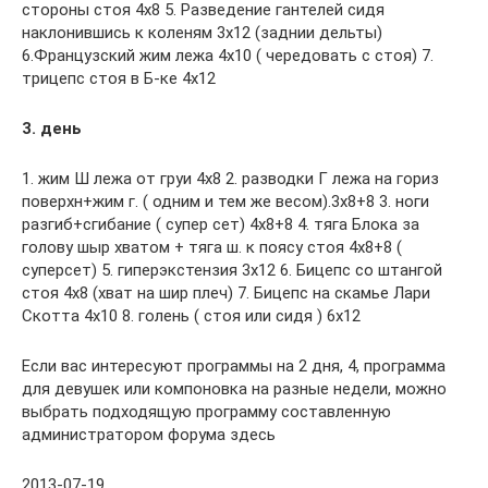
стороны стоя 4х8 5. Разведение гантелей сидя
наклонившись к коленям 3х12 (заднии дельты)
6.Французский жим лежа 4х10 ( чередовать с стоя) 7.
трицепс стоя в Б-ке 4х12
3. день
1. жим Ш лежа от груи 4х8 2. разводки Г лежа на гориз
поверхн+жим г. ( одним и тем же весом).3х8+8 3. ноги
разгиб+сгибание ( супер сет) 4х8+8 4. тяга Блока за
голову шыр хватом + тяга ш. к поясу стоя 4х8+8 (
суперсет) 5. гиперэкстензия 3х12 6. Бицепс со штангой
стоя 4х8 (хват на шир плеч) 7. Бицепс на скамье Лари
Скотта 4х10 8. голень ( стоя или сидя ) 6х12
Если вас интересуют программы на 2 дня, 4, программа
для девушек или компоновка на разные недели, можно
выбрать подходящую программу составленную
администратором форума здесь
2013-07-19