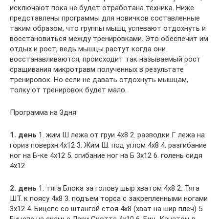
исключают пока не будет отработана техника. Ниже
представлены программы для новичков составленные
таким образом, что группы мышц успевают отдохнуть и
восстановиться между тренировками. Это обеспечит им
отдых и рост, ведь мышцы растут когда они
восстанавливаются, происходит так называемый рост
сращивания микротравм полученных в результате
тренировок. Но если не давать отдохнуть мышцам,
толку от тренировок будет мало.
Программа на 3дня
1. день
1. жим Ш лежа от груи 4х8 2. разводки Г лежа на
гориз поверхн.4х12 3. Жим Ш. под углом 4х8 4. разгибание
ног на Б-ке 4х12 5. сгибание ног на Б 3х12 6. голень сидя
4х12
2. день
1. тяга Блока за голову шыр хватом 4х8 2. Тяга
ШТ. к поясу 4х8 3. подъем торса с закрепленными ногами
3х12 4. Бицепс со штангой стоя 4х8 (хват на шир плеч) 5.
Бицепс на скамье Лари Скотта 4х10 6. Биц. Канатом в