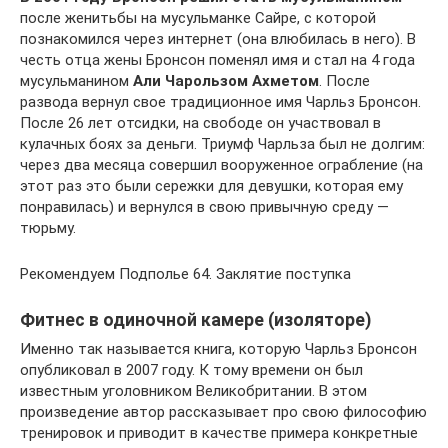
после женитьбы на мусульманке Сайре, с которой
познакомился через интернет (она влюбилась в него). В
честь отца жены Бронсон поменял имя и стал на 4 года
мусульманином
Али Чарользом Ахметом
. После
развода вернул свое традиционное имя Чарльз Бронсон.
После 26 лет отсидки, на свободе он участвовал в
кулачных боях за деньги. Триумф Чарльза был не долгим:
через два месяца совершил вооруженное ограбление (на
этот раз это были сережки для девушки, которая ему
понравилась) и вернулся в свою привычную среду —
тюрьму.
Рекомендуем Подполье 64. Заклятие поступка
Фитнес в одиночной камере (изоляторе)
Именно так называется книга, которую Чарльз Бронсон
опубликовал в 2007 году. К тому времени он был
известным уголовником Великобритании. В этом
произведение автор рассказывает про свою философию
тренировок и приводит в качестве примера конкретные