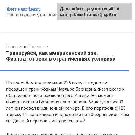
Перейти
Фитнес-best
Для любых предложений по
к
Про похудение, питание и фитнес
сайту: beastfitness@cp9.ru
контенту
Главная
»
Полезное
Тренируйся, как американский зэк.
Физподготовка в ограниченных условиях
По просьбам подписчиков 216 выпуск подполья
посвящен тренировкам Чарльза Бронсона, жестокого и
общеизвестного заключенного Англии. На момент
выхода статьи Бронсону исполнилось 65 лет, из них 30
лет он провел в одиночной камере. В его портфолио 120
тюрем, 11 заложников и нападение на 20 охранников. Чем
же данный персонаж интересен нам?
Дело в том что Бронсон из-за стесненных условиях