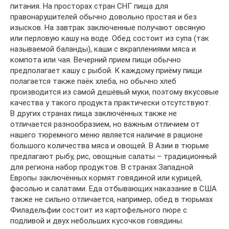
питания. На просторах стран СНГ пища для
правонарушителей обычно довольно простая и без
изысков. На завтрак заключенные получают овсяную
или перловую кашу на воде. Обед состоит из супа (так
называемой баланды), каши с вкраплениями мяса и
компота или чая. Вечерний прием пищи обычно
предполагает кашу с рыбой. К каждому приёму пищи
полагается также паёк хлеба, но обычно хлеб
производится из самой дешёвый муки, поэтому вкусовые
качества у такого продукта практически отсутствуют.
В других странах пища заключённых также не
отличается разнообразием, но важным отличием от
нашего тюремного меню является наличие в рационе
большого количества мяса и овощей. В Азии в тюрьме
предлагают рыбу, рис, овощные салаты – традиционный
для региона набор продуктов. В странах Западной
Европы заключённых кормят говядиной или курицей,
фасолью и салатами. Еда отбывающих наказание в США
также не сильно отличается, например, обед в тюрьмах
Филадельфии состоит из картофельного пюре с
подливой и двух небольших кусочков говядины.