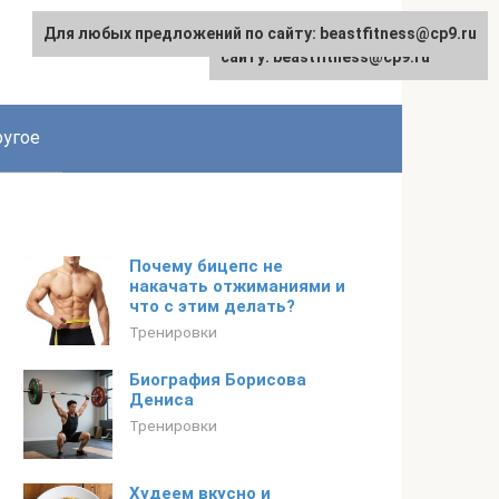
Для любых предложений по сайту: beastfitness@cp9.ru
Для любых предложений по
сайту: beastfitness@cp9.ru
угое
Почему бицепс не
накачать отжиманиями и
что с этим делать?
Тренировки
Биография Борисова
Дениса
Тренировки
Худеем вкусно и