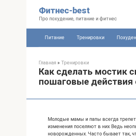
Перейти
Фитнес-best
к
контенту
Про похудение, питание и фитнес
Питание
Тренировки
Похуде
Главная
»
Тренировки
Как сделать мостик с
пошаговые действия 
Молодые мамы и папы всегда трепет
изменения поселяют в них Ведь неоп
новорожденных. Часто бывает так, чт