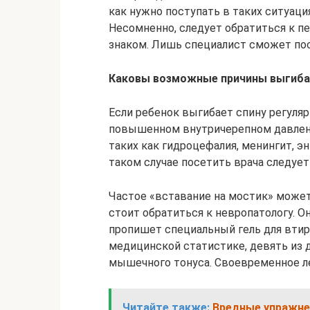
как нужно поступать в таких ситуаци
Несомненно, следует обратиться к п
знаком. Лишь специалист сможет пос
Каковы возможные причины выгиб
Если ребенок выгибает спину регуля
повышенном внутричерепном давлени
таких как гидроцефалия, менингит, эн
таком случае посетить врача следуе
Частое «вставание на мостик» может 
стоит обратиться к невропатологу. О
пропишет специальный гель для втир
медицинской статистике, девять из
мышечного тонуса. Своевременное л
Читайте также:
Вредные упражнен