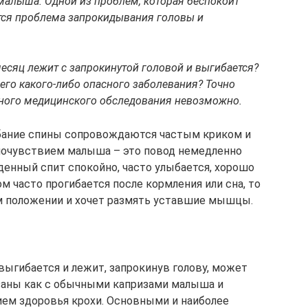
малыша. Одной из проблем, которая беспокоит
ется проблема запрокидывания головы и
месяц лежит с запрокинутой головой и выгибается?
него какого-либо опасного заболевания? Точно
льного медицинского обследования невозможно.
бание спины сопровождаются частым криком и
мочувствием малыша – это повод немедленно
денный спит спокойно, часто улыбается, хорошо
м часто прогибается после кормления или сна, то
м положении и хочет размять уставшие мышцы.
выгибается и лежит, запрокинув голову, может
заны как с обычными капризами малыша и
нием здоровья крохи. Основными и наиболее