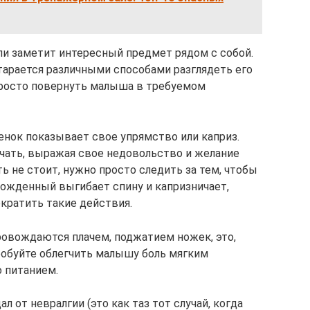
сли заметит интересный предмет рядом с собой.
тарается различными способами разглядеть его
просто повернуть малыша в требуемом
бенок показывает свое упрямство или каприз.
чать, выражая свое недовольство и желание
 не стоит, нужно просто следить за тем, чтобы
ожденный выгибает спину и капризничает,
екратить такие действия.
провождаются плачем, поджатием ножек, это,
робуйте облегчить малышу боль мягким
о питанием.
л от невралгии (это как таз тот случай, когда