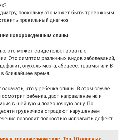
ях?
едиатру, поскольку это может быть тревожным
тавить правильный диагноз.
ания новорожденным спины
рно, это может свидетельствовать о
и. Это симптом различных видов заболеваний,
цефалит, опухоль мозга, абсцесс, травмы или В
т в ближайшее время.
означать, что у ребенка спины. В этом случае
н осмотрит ребенка, даст направление на и
ания в шейную и позвоночную зону. По
 десяти грудничков страдают нарушением
ечение позволит полностью исправить дефект.
ия в тренажерном зале. Топ-10 опасных