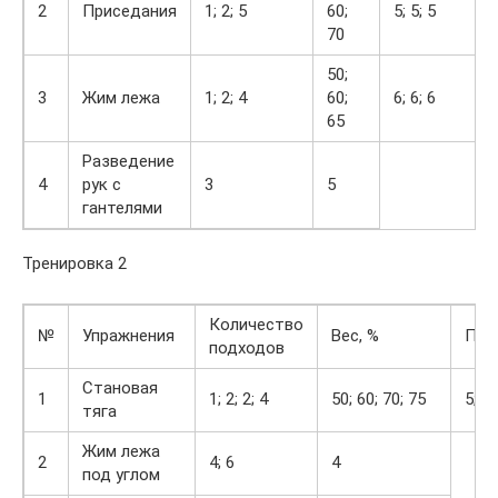
2
Приседания
1; 2; 5
60;
5; 5; 5
70
50;
3
Жим лежа
1; 2; 4
60;
6; 6; 6
65
Разведение
4
рук с
3
5
гантелями
Тренировка 2
Количество
№
Упражнения
Вес, %
Пов
подходов
Становая
1
1; 2; 2; 4
50; 60; 70; 75
5; 5;
тяга
Жим лежа
2
4; 6
4
под углом