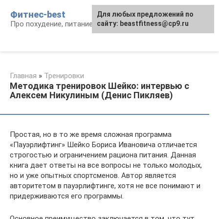
Перейти
Фитнес-best
Для любых предложений по
к
Про похудение, питание и фитнес
сайту: beastfitness@cp9.ru
контенту
Главная
»
Тренировки
Методика тренировок Шейко: интервью с
Алексем Никулиным (Денис Пикляев)
Простая, но в то же время сложная программа
«Пауэрлифтинг» Шейко Бориса Ивановича отличается
строгостью и ограничением рациона питания. Данная
книга дает ответы на все вопросы не только молодых,
но и уже опытных спортсменов. Автор является
авторитетом в пауэрлифтинге, хотя не все понимают и
придерживаются его программы.
Основное преимущество заключается в том, что тут