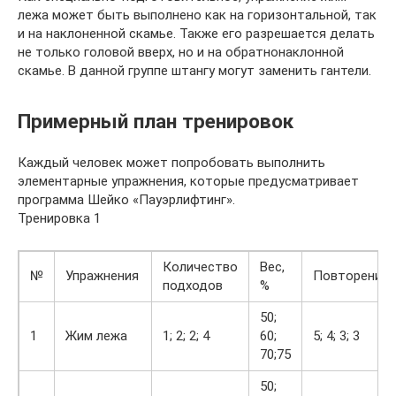
лежа может быть выполнено как на горизонтальной, так
и на наклоненной скамье. Также его разрешается делать
не только головой вверх, но и на обратнонаклонной
скамье. В данной группе штангу могут заменить гантели.
Примерный план тренировок
Каждый человек может попробовать выполнить
элементарные упражнения, которые предусматривает
программа Шейко «Пауэрлифтинг».
Тренировка 1
Количество
Вес,
№
Упражнения
Повторения
подходов
%
50;
1
Жим лежа
1; 2; 2; 4
60;
5; 4; 3; 3
70;75
50;