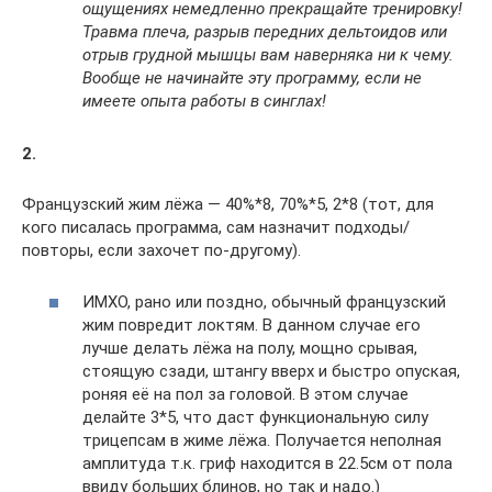
ощущениях немедленно прекращайте тренировку!
Травма плеча, разрыв передних дельтоидов или
отрыв грудной мышцы вам наверняка ни к чему.
Вообще не начинайте эту программу, если не
имеете опыта работы в синглах!
2.
Французский жим лёжа — 40%*8, 70%*5, 2*8 (тот, для
кого писалась программа, сам назначит подходы/
повторы, если захочет по-другому).
ИМХО, рано или поздно, обычный французский
жим повредит локтям. В данном случае его
лучше делать лёжа на полу, мощно срывая,
стоящую сзади, штангу вверх и быстро опуская,
роняя её на пол за головой. В этом случае
делайте 3*5, что даст функциональную силу
трицепсам в жиме лёжа. Получается неполная
амплитуда т.к. гриф находится в 22.5см от пола
ввиду больших блинов, но так и надо.)