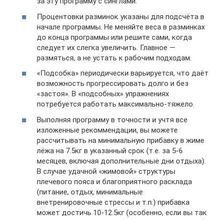
за эту программу с синглами.
Процентовки разминок указаны для подсчёта в
начале программы. Не меняйте веса в разминках
до конца программы или решите сами, когда
следует их слегка увеличить. Главное —
размяться, а не устать к рабочим подходам.
«Подсобка» периодически варьируется, что даёт
возможность прогрессировать долго и без
«застоя». В «подсобных» упражнениях
потребуется работать максимально-тяжело.
Выполняя программу в точности и учтя все
изложенные рекоммендации, вы можете
рассчитывать на минимальную прибавку в жиме
лёжа на 7.5кг в указанный срок (т.е. за 5-6
месяцев, включая дополнительные дни отдыха).
В случае удачной «жимовой» структуры
плечевого пояса и благоприятного расклада
(питание, отдых, минимальные
внетренировочные стрессы и т.п.) прибавка
может достичь 10-12.5кг (особенно, если вы так