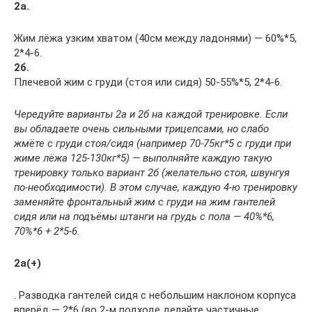
2а.
Жим лёжа узким хватом (40см между ладонями) — 60%*5,
2*4-6.
2б.
Плечевой жим с груди (стоя или сидя) 50-55%*5, 2*4-6.
Чередуйте варианты 2а и 2б на каждой тренировке. Если
вы обладаете очень сильными трицепсами, но слабо
жмёте с груди стоя/сидя (например 70-75кг*5 с груди при
жиме лёжа 125-130кг*5) — выполняйте каждую такую
тренировку только вариант 2б (желательно стоя, швунгуя
по-необходимости). В этом случае, каждую 4-ю тренировку
заменяйте фронтальный жим с груди на жим гантелей
сидя или на подъёмы штанги на грудь с пола — 40%*6,
70%*6 + 2*5-6.
2а(+)
. Разводка гантелей сидя с небольшим наклоном корпуса
вперёд — 2*6 (во 2-м подходе делайте частичные