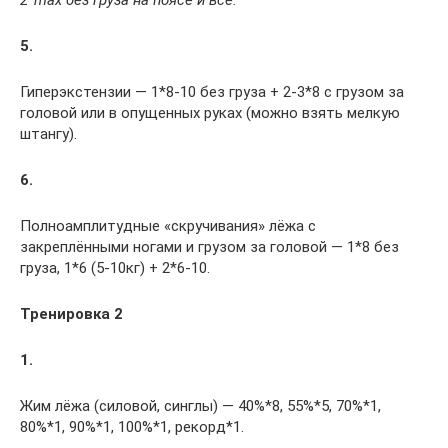
2*max без груза на поясе и всё.
5.
Гиперэкстензии — 1*8-10 без груза + 2-3*8 с грузом за
головой или в опущенных руках (можно взять мелкую
штангу).
6.
Полноамплитудные «скручивания» лёжа с
закреплёнными ногами и грузом за головой — 1*8 без
груза, 1*6 (5-10кг) + 2*6-10.
Тренировка 2
1.
Жим лёжа (силовой, синглы) — 40%*8, 55%*5, 70%*1,
80%*1, 90%*1, 100%*1, рекорд*1.