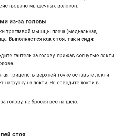
адействовано мышечных волокон.
ми из-за головы
ки треглавой мышцы плеча (медиальная,
шца.
Выполняется как стоя, так и сидя:
дите гантель за голову, прижав согнутые локти
олове.
ягая трицепс, в верхней точке оставьте локти
 нагрузку на локти. Не отводите локти в
за голову, не бросая вес на шею.
елей стоя