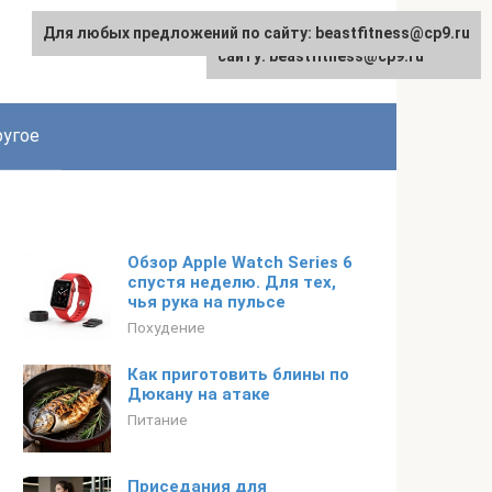
Для любых предложений по сайту: beastfitness@cp9.ru
Для любых предложений по
сайту: beastfitness@cp9.ru
угое
Обзор Apple Watch Series 6
спустя неделю. Для тех,
чья рука на пульсе
Похудение
Как приготовить блины по
Дюкану на атаке
Питание
Приседания для