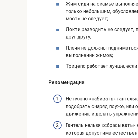
Жим сидя на скамье выполняе
только небольшим, обусловле
мост» не следует;
Локти разводить не следует, 
друг другу;
Плечи не должны подниматься
выполнении жимов;
Трицепс работает лучше, есл
Рекомендации
Не нужно «набивать» гантелью
подобрать снаряд поуже, или 
движения, и делать упражнени
Гантель нельзя «сбрасывать» 
которая допустима естестве