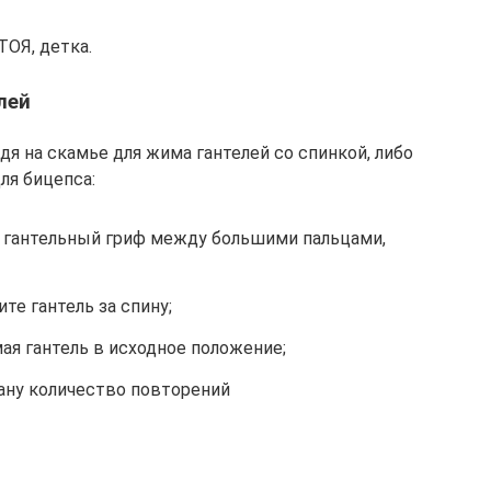
Я, детка.
лей
я на скамье для жима гантелей со спинкой, либо
ля бицепса:
 гантельный гриф между большими пальцами,
ите гантель за спину;
ая гантель в исходное положение;
ану количество повторений