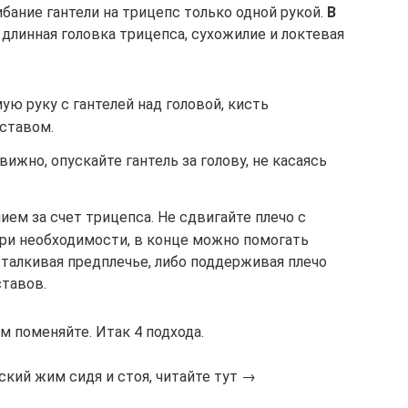
бание гантели на трицепс только одной рукой.
В
 длинная головка трицепса, сухожилие и локтевая
ую руку с гантелей над головой, кисть
ставом.
ижно, опускайте гантель за голову, не касаясь
ием за счет трицепса. Не сдвигайте плечо с
При необходимости, в конце можно помогать
талкивая предплечье, либо поддерживая плечо
ставов.
ем поменяйте. Итак 4 подхода.
ский жим сидя и стоя, читайте тут →