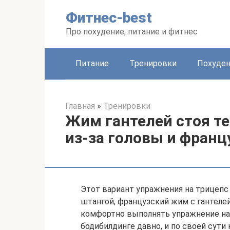
Перейти
Фитнес-best
к
контенту
Про похудение, питание и фитнес
Питание
Тренировки
Похуде
Главная
»
Тренировки
Жим гантелей стоя те
из-за головы и франц
Этот вариант упражнения на трицепс 
штангой, французский жим с гантеле
комфортно выполнять упражнение на
бодибилдинге давно, и по своей сути