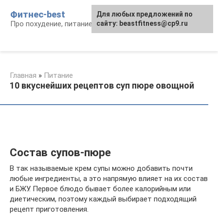
Перейти
Фитнес-best
Для любых предложений по
к
Про похудение, питание и фитнес
сайту: beastfitness@cp9.ru
контенту
Главная
»
Питание
10 вкуснейших рецептов суп пюре овощной
Состав супов-пюре
В так называемые крем супы можно добавить почти
любые ингредиенты, а это напрямую влияет на их состав
и БЖУ. Первое блюдо бывает более калорийным или
диетическим, поэтому каждый выбирает подходящий
рецепт приготовления.