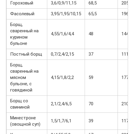
Гороховый
3,6/0,9/11,15
68,5
205,5
Фасолевый
3,95/1,95/10,15
65,5
196,5
Борщ,
сваренный на
4,55/1,6/4,4
48
144
курином
бульоне
Постный борщ
0,7/2,4/2,15
37
111
Борщ,
сваренный на
мясном
4,15/1,8/2,2
59
177
бульоне, с
говядиной
Борщ со
2,1/2,4/6,5
70
210
свининой
Минестроне
1,5/1,7/6,1
39
117
(овощной суп)