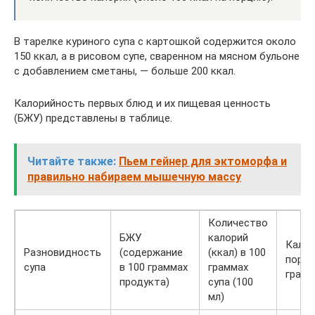
В тарелке куриного супа с картошкой содержится около
150 ккал, а в рисовом супе, сваренном на мясном бульоне
с добавлением сметаны, — больше 200 ккал.
Калорийность первых блюд и их пищевая ценность
(БЖУ) представлены в таблице.
Читайте также:
Пьем гейнер для эктоморфа и
правильно набираем мышечную массу
Количество
БЖУ
калорий
Кало
Разновидность
(содержание
(ккал) в 100
порци
супа
в 100 граммах
граммах
грамм
продукта)
супа (100
мл)