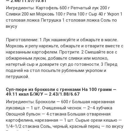
— 2.46/11.07/10.81
Ингредиенты: Картофель 600 г Репчатый лук 200 г
Сливки 200 мл Морковь 100 г Репа 100 г Сыр 40 г Укроп 1
столовая ложка Петрушка 1 столовая ложка Соль по
вкусу
Приготовление: 1 Лук нашинкуйте и обжарьте в масле.
Морковь и репу нарежьте, обжарьте и отварите вместе с
нарезанным картофелем. Протрите. 2 Смешайте все с
обжаренным луком, добавьте сливки или молоко,
натертый сыр и доварите суп до готовности. 3 Перед
подачей на стол посыпьте рублеными укропом и
петрушкой.
Суп-пюре из брокколи с гренками На 100 грамм —
49.11 ккал Б/Ж/У — 2.43/1.88/6.67
Ингредиенты: Брокколи — 600 г Большая нарезанная
луковица — 1 шт. Очищенный чеснок — 2–4 зубчика
Овощной бульон — 4 стакана Большая отваренная
картофелина, нарезанная — 1 шт. Сырые орехи кешью —
1/4–1/2 стакана Соль, черный, красный перец — по вкусу