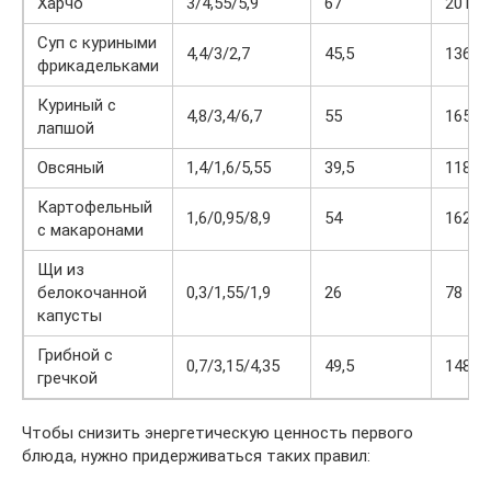
Харчо
3/4,55/5,9
67
201
Суп с куриными
4,4/3/2,7
45,5
136,5
фрикадельками
Куриный с
4,8/3,4/6,7
55
165
лапшой
Овсяный
1,4/1,6/5,55
39,5
118,5
Картофельный
1,6/0,95/8,9
54
162
с макаронами
Щи из
белокочанной
0,3/1,55/1,9
26
78
капусты
Грибной с
0,7/3,15/4,35
49,5
148,5
гречкой
Чтобы снизить энергетическую ценность первого
блюда, нужно придерживаться таких правил: