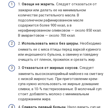
1.
Овощи не жарить.
Следует отказаться от
зажарки или делать ее на минимальном
количестве растительного масла. В
подсолнечном рафинированном масле
содержится более 900 ккал, а в
нерафинированном оливковом — около 850 ккал.
В амарантовом — около 700 ккал.
2.
Использовать мясо без шкуры.
Необходимо
снимать ее с мяса птицы перед варкой куриного
или индюшиного бульона, а свинину и говядину
очищать от пленок, прожилок и срезать жир.
3.
Отказаться от жирных соусов.
Следует
заменить высококалорийный майонез на сметану
с низкой жирностью. При приготовлении крем-
супа нужно использовать не жирные домашние
сливки, а 10-% пастеризованные. В молочный суп
стоит добавлять молоко с минимальным
содержанием жира.
4.
Сливать первый бульон.
Надо варить суп не