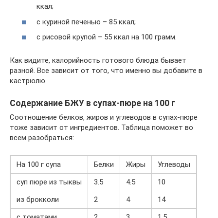
ккал;
с куриной печенью – 85 ккал;
с рисовой крупой – 55 ккал на 100 грамм.
Как видите, калорийность готового блюда бывает
разной. Все зависит от того, что именно вы добавите в
кастрюлю.
Содержание БЖУ в супах-пюре на 100 г
Соотношение белков, жиров и углеводов в супах-пюре
тоже зависит от ингредиентов. Таблица поможет во
всем разобраться:
На 100 г супа
Белки
Жиры
Углеводы
суп пюре из тыквы
3.5
4.5
10
из брокколи
2
4
14
с томатами
2
3
1.5