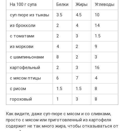
На 100 г супа
Белки
Жиры
Углеводы
суп пюре из тыквы
3.5
4.5
10
из брокколи
2
4
14
с томатами
2
3
1.5
из моркови
4
2
9
с шампиньонами
8
2
3
картофельный
2
3
16
с мясом птицы
6
7
4
с рисом
1.5
1.5
8
гороховый
1
3
8
Как видите, даже суп-пюре с мясом и со сливками,
просто с мясом или приготовленный из картофеля
содержит не так много жира, чтобы отказываться от